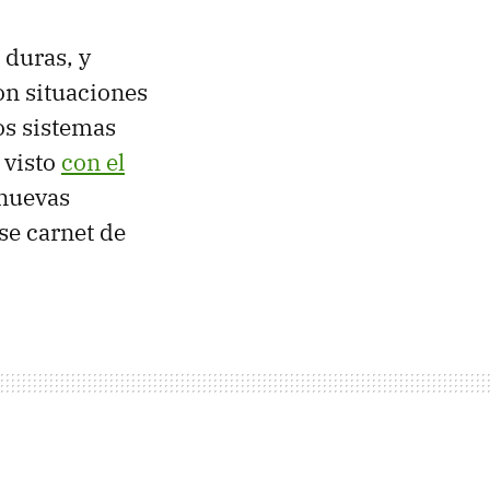
 duras, y
on situaciones
os sistemas
 visto
con el
 nuevas
se carnet de