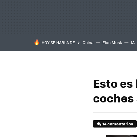
HOY SE HABLA DE
China
Elon Musk
IA
Esto es 
coches 
14 comentarios