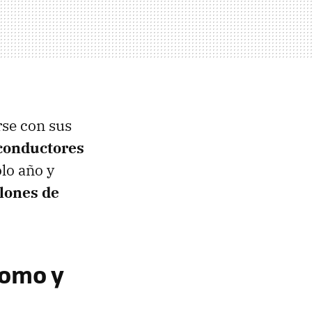
rse con sus
 conductores
lo año y
lones de
nomo y