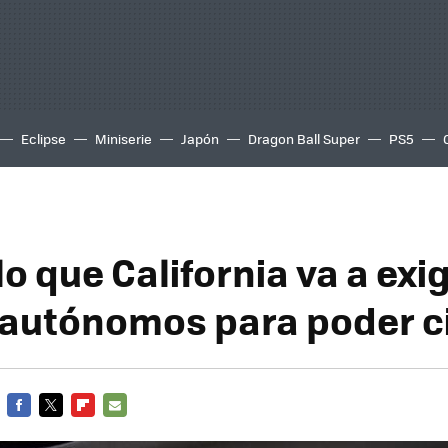
Eclipse
Miniserie
Japón
Dragon Ball Super
PS5
lo que California va a exig
autónomos para poder ci
FACEBOOK
TWITTER
FLIPBOARD
E-