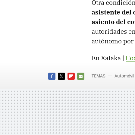
Otra condición
asistente del
asiento del c
autoridades en
autónomo por 
En Xataka |
Co
TEMAS
Automóvil
FACEBOOK
TWITTER
FLIPBOARD
E-
MAIL