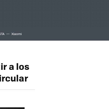
GTA
Xiaomi
ir a los
rcular