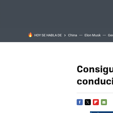
HOY SE HABLA DE
China
Elon Musk
Ge
Consigu
conduci
FACEBOOK
TWITTER
FLIPBOARD
E-