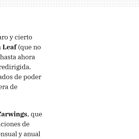
aro y cierto
 Leaf
(que no
 hasta ahora
redirigida.
tados de poder
era de
Carwings
, que
aciones de
nsual y anual