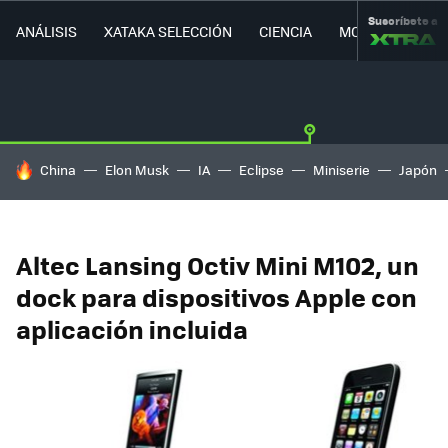
Suscríbete a
ANÁLISIS
XATAKA SELECCIÓN
CIENCIA
MOVILIDAD
HOY SE HABLA DE
China
Elon Musk
IA
Eclipse
Miniserie
Japón
Altec Lansing Octiv Mini M102, un
dock para dispositivos Apple con
aplicación incluida