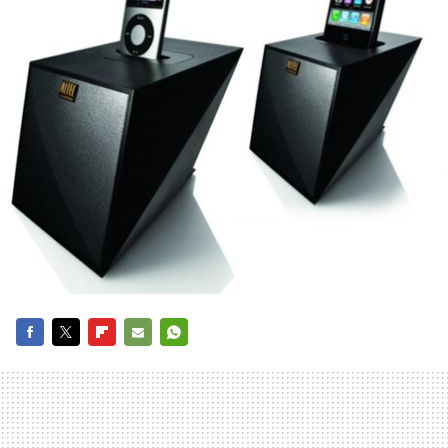
FACEBOOK
TWITTER
FLIPBOARD
E-
WHATSAPP
MAIL