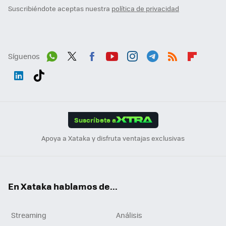
Suscribiéndote aceptas nuestra
política de privacidad
Síguenos
Wh
Twit
Fac
You
Inst
Tele
RSS
Flip
ats
ter
ebo
tub
agr
gra
boa
Link
Tikt
App
ok
e
am
m
rd
edI
ok
Suscríbete a
n
Apoya a Xataka y disfruta ventajas exclusivas
En Xataka hablamos de...
Streaming
Análisis