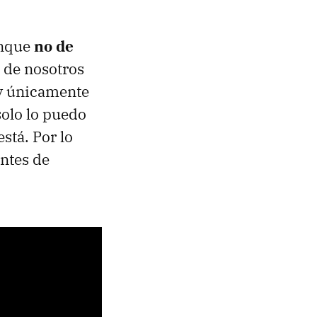
unque
no de
s de nosotros
 y únicamente
solo lo puedo
stá. Por lo
antes de