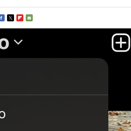
FACEBOOK
TWITTER
FLIPBOARD
E-
MAIL