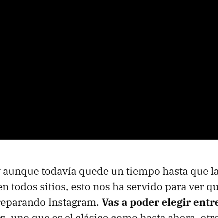
 aunque todavía quede un tiempo hasta que l
en todos sitios, esto nos ha servido para ver q
reparando Instagram.
Vas a poder elegir entre
es
, uno que es el clásico como hasta ahora, ot