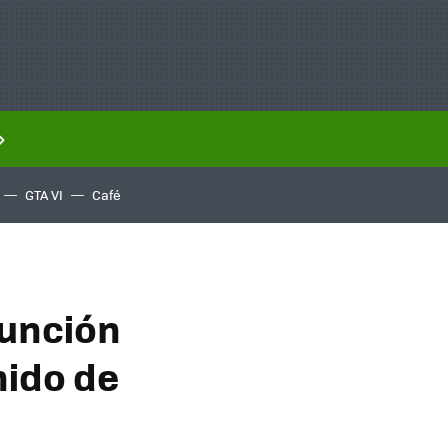
GTA VI
Café
función
nido de