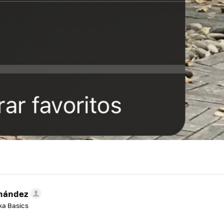
rnández
aka Basics