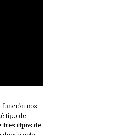
a función nos
ué tipo de
 tres tipos de
ro donde
solo