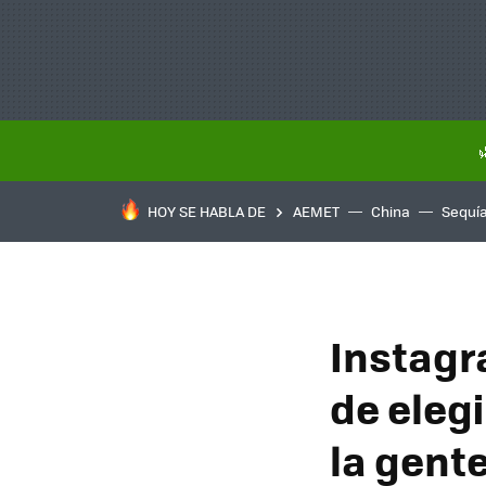
HOY SE HABLA DE
AEMET
China
Sequí
Instagr
de elegi
la gent