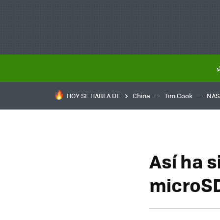
HOY SE HABLA DE
China
Tim Cook
NAS
Así ha s
microSD