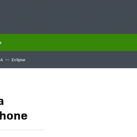
IA
Eclipse
a
phone