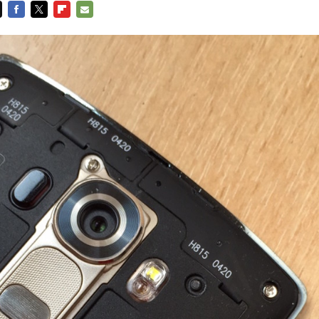
FACEBOOK
TWITTER
FLIPBOARD
E-
MAIL