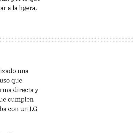
r a la ligera.
lizado una
 uso que
rma directa y
 que cumplen
eba con un LG