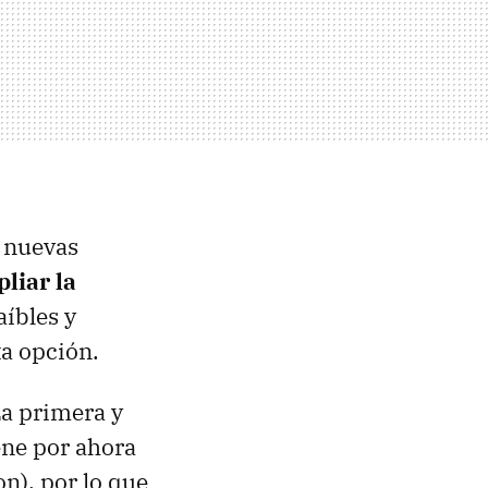
 nuevas
liar la
aíbles y
ta opción.
La primera y
ene por ahora
), por lo que