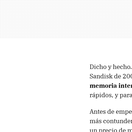
Dicho y hecho
Sandisk de 20
memoria inte
rápidos, y par
Antes de empez
más contundent
un precio de m