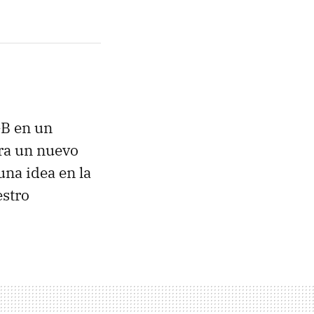
GB en un
ra un nuevo
na idea en la
estro