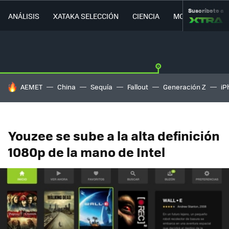
Suscríbete a
ANÁLISIS
XATAKA SELECCIÓN
CIENCIA
MOVILIDAD
HOY SE HABLA DE
AEMET
China
Sequía
Fallout
Generación Z
iP
Youzee se sube a la alta definición
1080p de la mano de Intel