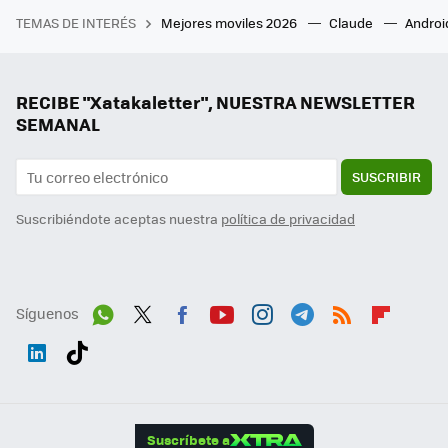
TEMAS DE INTERÉS
Mejores moviles 2026
Claude
Androi
RECIBE "Xatakaletter", NUESTRA NEWSLETTER
SEMANAL
SUSCRIBIR
Suscribiéndote aceptas nuestra
política de privacidad
Síguenos
Wh
Twit
Fac
You
Inst
Tele
RSS
Flip
ats
ter
ebo
tub
agr
gra
boa
Link
Tikt
App
ok
e
am
m
rd
edI
ok
Suscríbete a
n