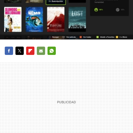
FACEBOOK
TWITTER
FLIPBOARD
E-
WHATSAPP
MAIL