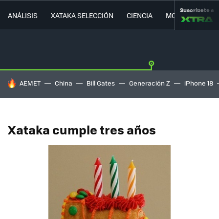
Suscríbete a
ANÁLISIS
XATAKA SELECCIÓN
CIENCIA
MOVILIDAD
HOY SE HABLA DE
AEMET
China
Bill Gates
Generación Z
iPhone 18
Xataka cumple tres años