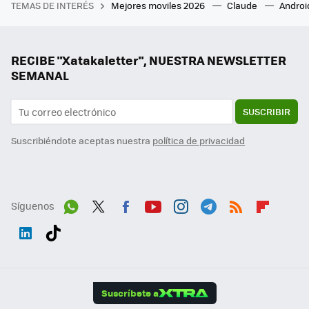
TEMAS DE INTERÉS
Mejores moviles 2026
Claude
Androi
RECIBE "Xatakaletter", NUESTRA NEWSLETTER
SEMANAL
SUSCRIBIR
Suscribiéndote aceptas nuestra
política de privacidad
Síguenos
Wh
Twit
Fac
You
Inst
Tele
RSS
Flip
ats
ter
ebo
tub
agr
gra
boa
Link
Tikt
App
ok
e
am
m
rd
edI
ok
Suscríbete a
n