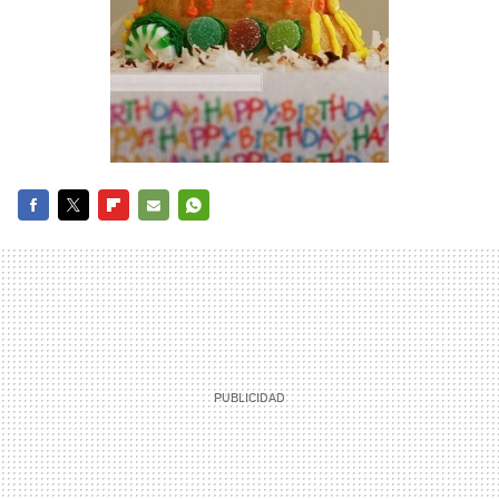
FACEBOOK
TWITTER
FLIPBOARD
E-
WHATSAPP
MAIL