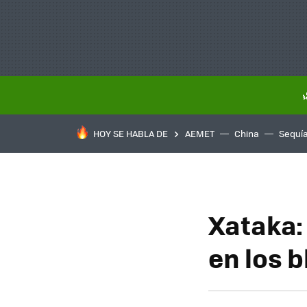
HOY SE HABLA DE
AEMET
China
Sequí
Xataka:
en los 