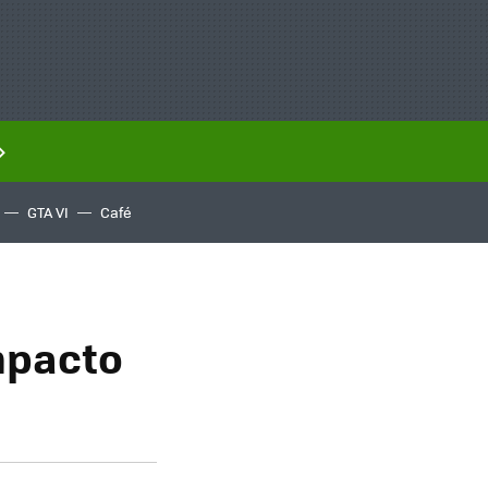
GTA VI
Café
impacto