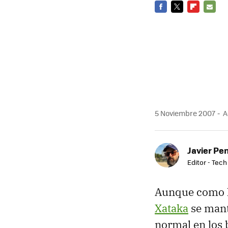
FACEBOOK
TWITTER
FLIPBOARD
E-
MAIL
5 Noviembre 2007
A
Javier Pe
Editor - Tech
Aunque como h
Xataka
se mant
normal en los 