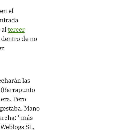
en el
entrada
 al
tercer
 dentro de no
r.
echarán las
a (Barrapunto
 era. Pero
 gestaba. Mano
rcha: '¡más
 Weblogs SL,