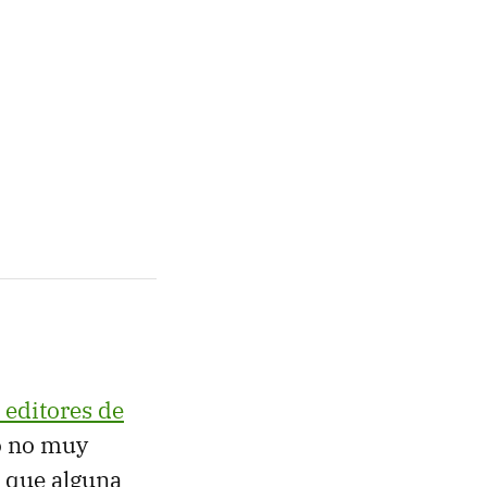
 editores de
o no muy
s que alguna