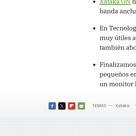
Xataka ON
n
banda ancha 
En Tecnologí
muy útiles 
también abor
Finalizamo
pequeños e
un monitor
TEMAS
Xataka
FACEBOOK
TWITTER
FLIPBOARD
E-
MAIL