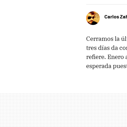
Carlos Z
Cerramos la ú
tres días da c
refiere. Enero
esperada puest