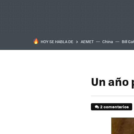
HOY SE HABLA DE
AEMET
China
Bill Ga
Un año 
2 comentarios