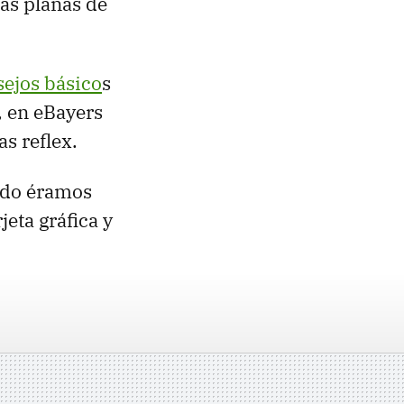
fas planas de
sejos básico
s
, en eBayers
s reflex.
ndo éramos
jeta gráfica y