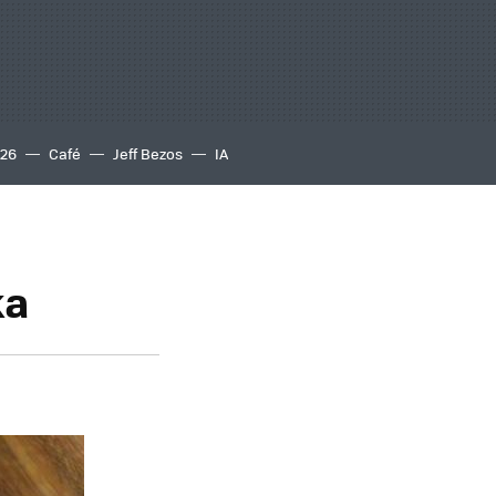
S26
Café
Jeff Bezos
IA
ka