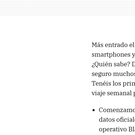
Más entrado el
smartphones y 
¿Quién sabe? D
seguro muchos 
Tenéis los pri
viaje semanal 
Comenzamos 
datos oficia
operativo B