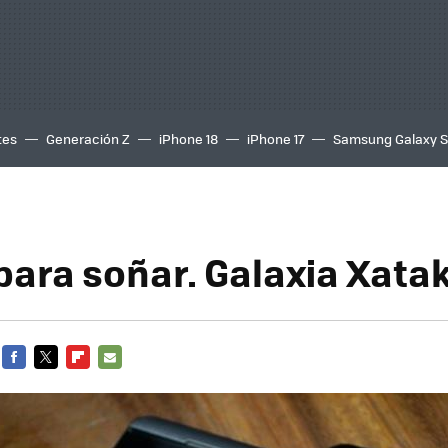
tes
Generación Z
iPhone 18
iPhone 17
Samsung Galaxy 
para soñar. Galaxia Xata
FACEBOOK
TWITTER
FLIPBOARD
E-
MAIL