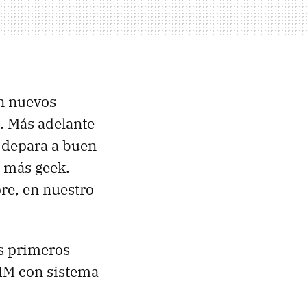
an nuevos
. Más adelante
s depara a buen
 más geek.
re, en nuestro
s primeros
RIM con sistema