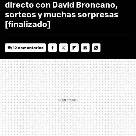
directo con David Broncano,
sorteos y muchas sorpresas
[finalizado]
12 comentarios
FACEBOOK
TWITTER
FLIPBOARD
E-
WHATSAPP
MAIL