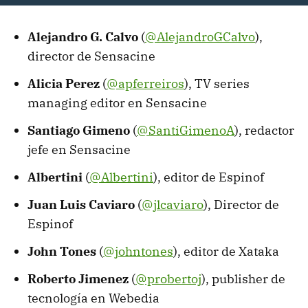
Alejandro G. Calvo
(
@AlejandroGCalvo
),
director de Sensacine
Alicia Perez
(
@apferreiros
), TV series
managing editor en Sensacine
Santiago Gimeno
(
@SantiGimenoA
), redactor
jefe en Sensacine
Albertini
(
@Albertini
), editor de Espinof
Juan Luis Caviaro
(
@jlcaviaro
), Director de
Espinof
John Tones
(
@johntones
), editor de Xataka
Roberto Jimenez
(
@probertoj
), publisher de
tecnología en Webedia