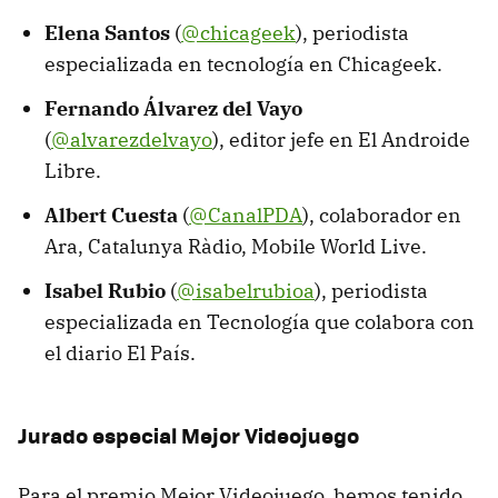
Elena Santos
(
@chicageek
), periodista
especializada en tecnología en Chicageek.
Fernando Álvarez del Vayo
(
@alvarezdelvayo
), editor jefe en El Androide
Libre.
Albert Cuesta
(
@CanalPDA
), colaborador en
Ara, Catalunya Ràdio, Mobile World Live.
Isabel Rubio
(
@isabelrubioa
), periodista
especializada en Tecnología que colabora con
el diario El País.
Jurado especial Mejor Videojuego
Para el premio Mejor Videojuego, hemos tenido