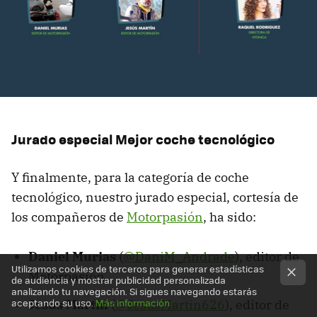
Jurado especial Mejor coche tecnológico
Y finalmente, para la categoría de coche
tecnológico, nuestro jurado especial, cortesía de
los compañeros de
Motorpasión
, ha sido:
Daniel Murias
(
@DaniM_Andrade
), editor de
Utilizamos cookies de terceros para generar estadísticas
Motorpasión.
de audiencia y mostrar publicidad personalizada
analizando tu navegación. Si sigues navegando estarás
aceptando su uso.
Más información
Jesús Martín
(
@JesusMartin626
), editor de