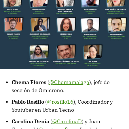
Chema Flores
(
@Chemamalaga
), jefe de
sección de Omicrono.
Pablo Rosillo
(
@rosillo16
), Coordinador y
Youtuber en Urban Tecno
Carolina Denia
(
@CarolinaD
) y Juan