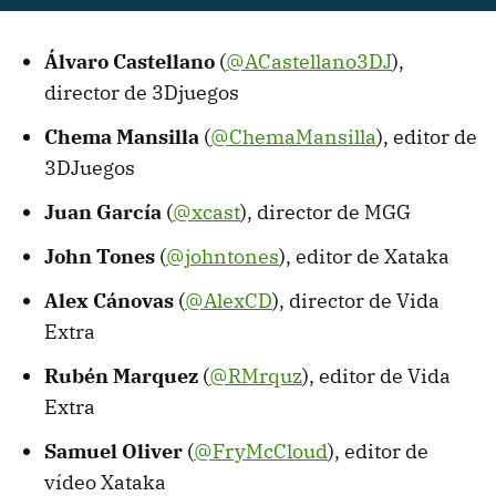
Álvaro Castellano
(
@ACastellano3DJ
),
director de 3Djuegos
Chema Mansilla
(
@ChemaMansilla
), editor de
3DJuegos
Juan García
(
@xcast
), director de MGG
John Tones
(
@johntones
), editor de Xataka
Alex Cánovas
(
@AlexCD
), director de Vida
Extra
Rubén Marquez
(
@RMrquz
), editor de Vida
Extra
Samuel Oliver
(
@FryMcCloud
), editor de
vídeo Xataka