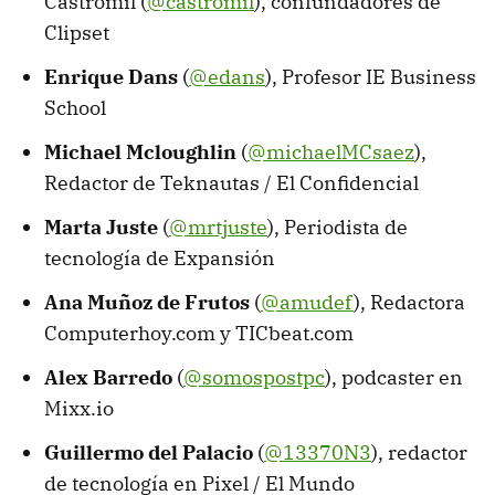
Castromil (
@castromil
), confundadores de
Clipset
Enrique Dans
(
@edans
), Profesor IE Business
School
Michael Mcloughlin
(
@michaelMCsaez
),
Redactor de Teknautas / El Confidencial
Marta Juste
(
@mrtjuste
), Periodista de
tecnología de Expansión
Ana Muñoz de Frutos
(
@amudef
), Redactora
Computerhoy.com y TICbeat.com
Alex Barredo
(
@somospostpc
), podcaster en
Mixx.io
Guillermo del Palacio
(
@13370N3
), redactor
de tecnología en Pixel / El Mundo