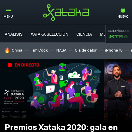
MENÚ
NUEVO
Suscríbete a
ANÁLISIS
XATAKA SELECCIÓN
CIENCIA
MOVILIDAD
HOY SE HABLA DE
China
Tim Cook
NASA
Ola de calor
iPhone 18
Premios Xataka 2020: gala en