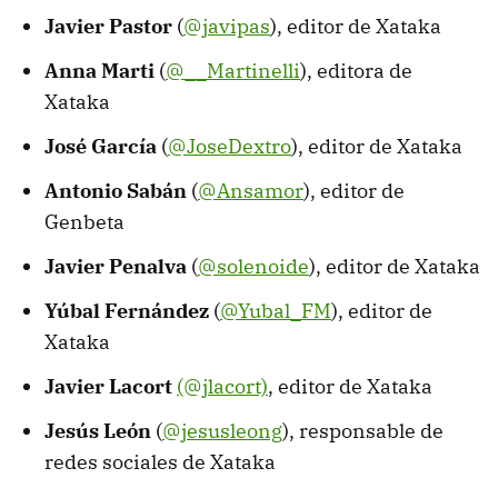
Javier Pastor
(
@javipas
), editor de Xataka
Anna Marti
(
@__Martinelli
), editora de
Xataka
José García
(
@JoseDextro
), editor de Xataka
Antonio Sabán
(
@Ansamor
), editor de
Genbeta
Javier Penalva
(
@solenoide
), editor de Xataka
Yúbal Fernández
(
@Yubal_FM
), editor de
Xataka
Javier Lacort
(@jlacort)
, editor de Xataka
Jesús León
(
@jesusleong
), responsable de
redes sociales de Xataka