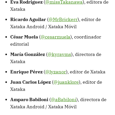
Eva Rodriguez
(
@missTakanawa
), editora de
Xataka
Ricardo Aguilar
(
@MrBrickerr
), editor de
Xataka Android / Xataka Móvil
César Muela
(
@cesarmuela
), coordinador
editorial
María González
(
@kyravms
), directora de
Xataka
Enrique Pérez
(
@lyzanor
), editor de Xataka
Juan Carlos López
(
@juanklore
), editor de
Xataka
Amparo Babiloni
(
@aBabiloni
), directora de
Xataka Android / Xataka Móvil