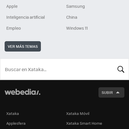
Apple
Samsung
Inteligencia artificial
China
Empleo
Windows 11
VER MÁS TEMAS
BUSCA
SUBIR
Xataka
Xataka Móvil
Applesfera
Xataka Smart Home