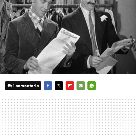
1 comentario
FACEBOOK
TWITTER
FLIPBOARD
E-
WHATSAPP
MAIL