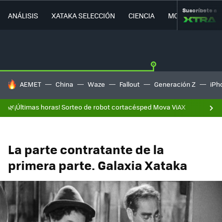
Suscríbete a
ANÁLISIS
XATAKA SELECCIÓN
CIENCIA
MOVILIDAD
HOY SE HABLA DE
AEMET
China
Waze
Fallout
Generación Z
iPh
🌿¡Últimas horas! Sorteo de robot cortacésped Mova ViAX
La parte contratante de la
primera parte. Galaxia Xataka