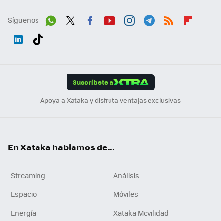
Síguenos
Wh
Twit
Fac
You
Inst
Tele
RSS
Flip
ats
ter
ebo
tub
agr
gra
boa
Link
Tikt
App
ok
e
am
m
rd
edI
ok
Suscríbete a
n
Apoya a Xataka y disfruta ventajas exclusivas
En Xataka hablamos de...
Streaming
Análisis
Espacio
Móviles
Energía
Xataka Movilidad