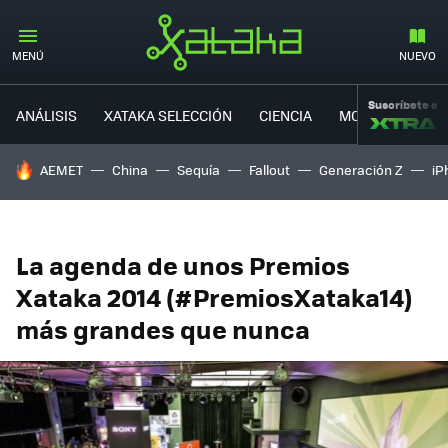
MENÚ
NUEVO
Suscríbete a
ANÁLISIS
XATAKA SELECCIÓN
CIENCIA
MOVILIDAD
HOY SE HABLA DE
AEMET
China
Sequía
Fallout
Generación Z
iP
La agenda de unos Premios
Xataka 2014 (#PremiosXataka14)
más grandes que nunca