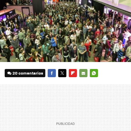
20 comentarios
FACEBOOK
TWITTER
FLIPBOARD
E-
WHATSAPP
MAIL