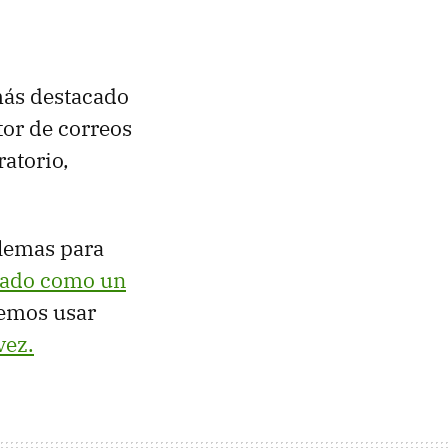
más destacado
tor de correos
ratorio,
blemas para
pado como un
remos usar
vez.