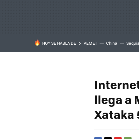
HOY SE HABLA DE
AEMET
China
Sequí
Interne
llega a 
Xataka 