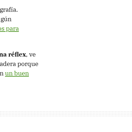
rafía.
lgún
os para
na réflex
, ve
madera porque
on
un buen