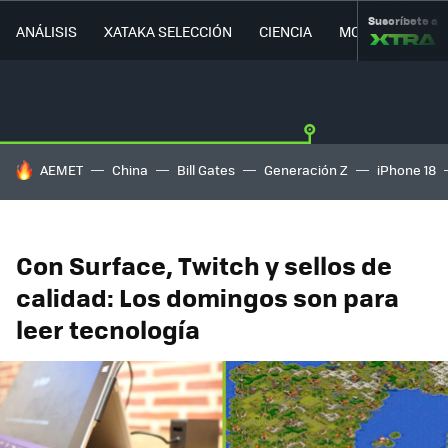
Suscríbete a
ANÁLISIS
XATAKA SELECCIÓN
CIENCIA
MOVILIDAD
HOY SE HABLA DE
AEMET
China
Bill Gates
Generación Z
iPhone 18
Con Surface, Twitch y sellos de
calidad: Los domingos son para
leer tecnología