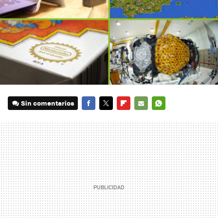
Sin comentarios
FACEBOOK
TWITTER
FLIPBOARD
E-
WHATSAPP
MAIL