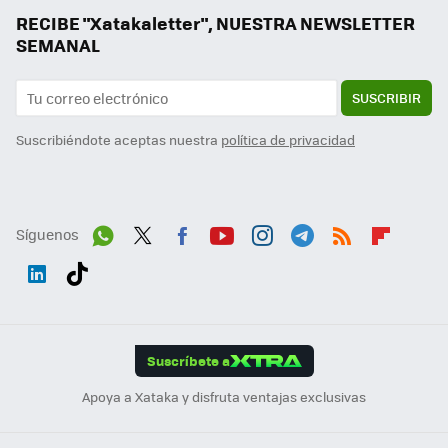
RECIBE "Xatakaletter", NUESTRA NEWSLETTER
SEMANAL
SUSCRIBIR
Suscribiéndote aceptas nuestra
política de privacidad
Síguenos
Wh
Twit
Fac
You
Inst
Tele
RSS
Flip
ats
ter
ebo
tub
agr
gra
boa
Link
Tikt
App
ok
e
am
m
rd
edI
ok
Suscríbete a
n
Apoya a Xataka y disfruta ventajas exclusivas