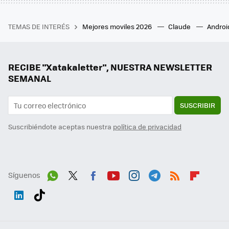
TEMAS DE INTERÉS
Mejores moviles 2026
Claude
Androi
RECIBE "Xatakaletter", NUESTRA NEWSLETTER
SEMANAL
SUSCRIBIR
Suscribiéndote aceptas nuestra
política de privacidad
Síguenos
Wh
Twit
Fac
You
Inst
Tele
RSS
Flip
ats
ter
ebo
tub
agr
gra
boa
Link
Tikt
App
ok
e
am
m
rd
edI
ok