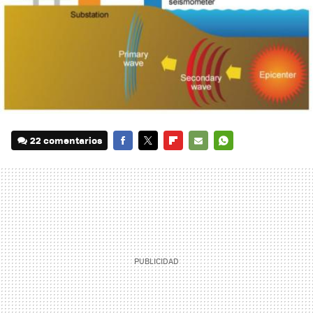
22 comentarios
FACEBOOK
TWITTER
FLIPBOARD
E-
WHATSAPP
MAIL