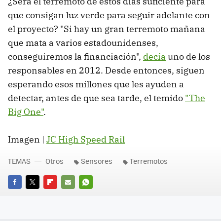
¿Será el terremoto de estos días suficiente para
que consigan luz verde para seguir adelante con
el proyecto? "Si hay un gran terremoto mañana
que mata a varios estadounidenses,
conseguiremos la financiación",
decía
uno de los
responsables en 2012. Desde entonces, siguen
esperando esos millones que les ayuden a
detectar, antes de que sea tarde, el temido
"The
Big One"
.
Imagen |
JC High Speed Rail
TEMAS
Otros
Sensores
Terremotos
FACEBOOK
TWITTER
FLIPBOARD
E-
WHATSAPP
MAIL