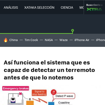
Suscríbete a
ANÁLISIS
XATAKA SELECCIÓN
CIENCIA
MOVILIDAD
HOY SE HABLA DE
China
Tim Cook
NASA
Waze
iPhone Air
iPhone
Así funciona el sistema que es
capaz de detectar un terremoto
antes de que lo notemos