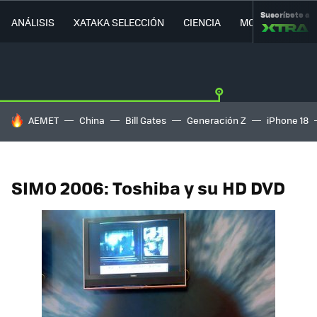
Suscríbete a
ANÁLISIS
XATAKA SELECCIÓN
CIENCIA
MOVILIDAD
HOY SE HABLA DE
AEMET
China
Bill Gates
Generación Z
iPhone 18
SIMO 2006: Toshiba y su HD DVD