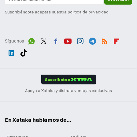
Suscribiéndote aceptas nuestra
política de privacidad
Síguenos
Wh
Twit
Fac
You
Inst
Tele
RSS
Flip
ats
ter
ebo
tub
agr
gra
boa
Link
Tikt
App
ok
e
am
m
rd
edI
ok
Suscríbete a
n
Apoya a Xataka y disfruta ventajas exclusivas
En Xataka hablamos de...