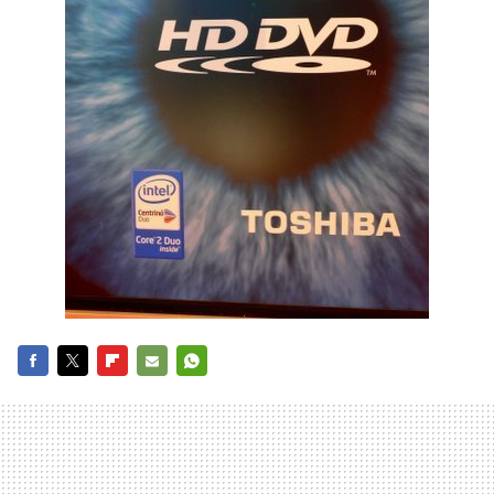
FACEBOOK
TWITTER
FLIPBOARD
E-
WHATSAPP
MAIL