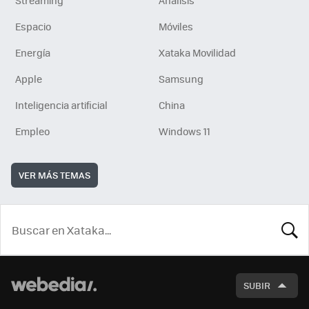
Streaming
Análisis
Espacio
Móviles
Energía
Xataka Movilidad
Apple
Samsung
Inteligencia artificial
China
Empleo
Windows 11
VER MÁS TEMAS
BUSCA
SUBIR