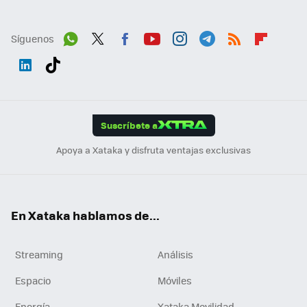
Síguenos
Wh
Twit
Fac
You
Inst
Tele
RSS
Flip
ats
ter
ebo
tub
agr
gra
boa
Link
Tikt
App
ok
e
am
m
rd
edI
ok
Suscríbete a
n
Apoya a Xataka y disfruta ventajas exclusivas
En Xataka hablamos de...
Streaming
Análisis
Espacio
Móviles
Energía
Xataka Movilidad