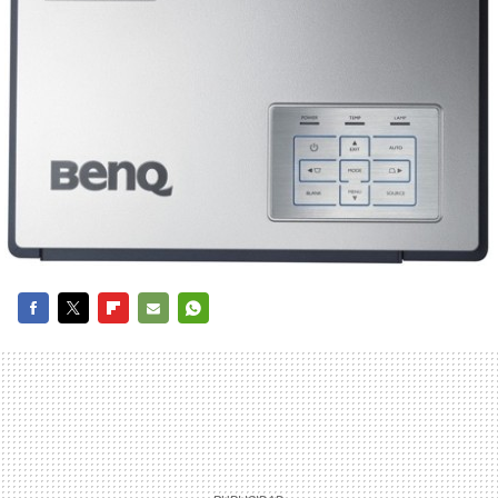
FACEBOOK
TWITTER
FLIPBOARD
E-
WHATSAPP
MAIL