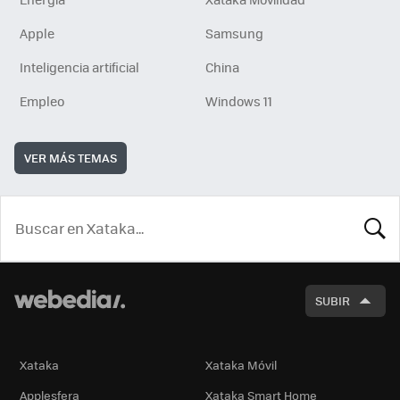
Apple
Samsung
Inteligencia artificial
China
Empleo
Windows 11
VER MÁS TEMAS
BUSCA
SUBIR
Xataka
Xataka Móvil
Applesfera
Xataka Smart Home