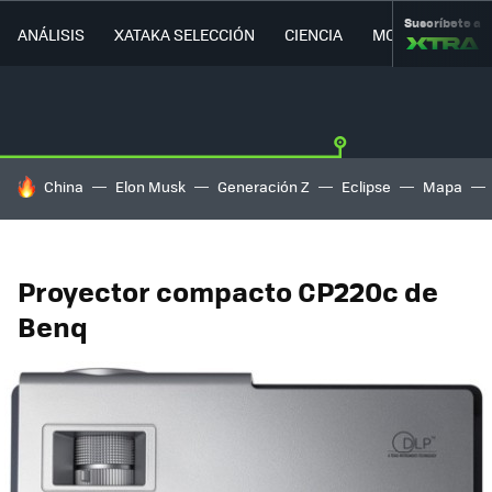
Suscríbete a
ANÁLISIS
XATAKA SELECCIÓN
CIENCIA
MOVILIDAD
HOY SE HABLA DE
China
Elon Musk
Generación Z
Eclipse
Mapa
Proyector compacto CP220c de
Benq