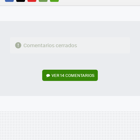
FACEBOOK
TWITTER
FLIPBOARD
E-
WHATSAPP
MAIL
Comentarios cerrados
VER
14 COMENTARIOS