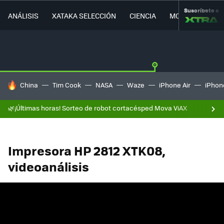
Suscríbete a
ANÁLISIS
XATAKA SELECCIÓN
CIENCIA
MOVILIDAD
HOY SE HABLA DE
China
Tim Cook
NASA
Waze
iPhone Air
iPhone
🌿¡Últimas horas! Sorteo de robot cortacésped Mova ViAX
Impresora HP 2812 XTK08,
videoanálisis