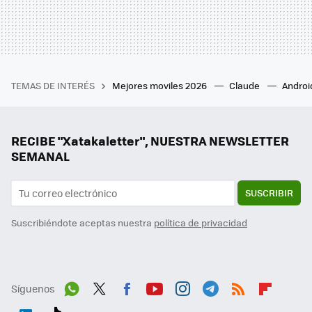
TEMAS DE INTERÉS
Mejores moviles 2026
Claude
Androi
RECIBE "Xatakaletter", NUESTRA NEWSLETTER
SEMANAL
SUSCRIBIR
Suscribiéndote aceptas nuestra
política de privacidad
Síguenos
Wh
Twit
Fac
You
Inst
Tele
RSS
Flip