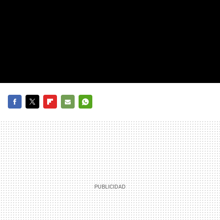
FACEBOOK
TWITTER
FLIPBOARD
E-
WHATSAPP
MAIL