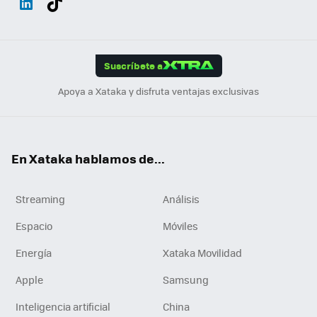
ats
ter
ebo
tub
agr
gra
boa
Link
Tikt
App
ok
e
am
m
rd
edI
ok
Suscríbete a
n
Apoya a Xataka y disfruta ventajas exclusivas
En Xataka hablamos de...
Streaming
Análisis
Espacio
Móviles
Energía
Xataka Movilidad
Apple
Samsung
Inteligencia artificial
China