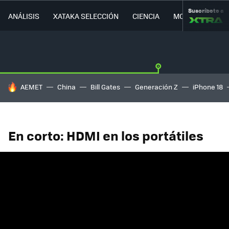
Suscríbete a
ANÁLISIS
XATAKA SELECCIÓN
CIENCIA
MOVILIDAD
HOY SE HABLA DE
AEMET
China
Bill Gates
Generación Z
iPhone 18
En corto: HDMI en los portátiles