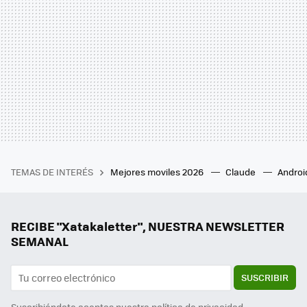
TEMAS DE INTERÉS
Mejores moviles 2026
Claude
Androi
RECIBE "Xatakaletter", NUESTRA NEWSLETTER
SEMANAL
SUSCRIBIR
Suscribiéndote aceptas nuestra
política de privacidad