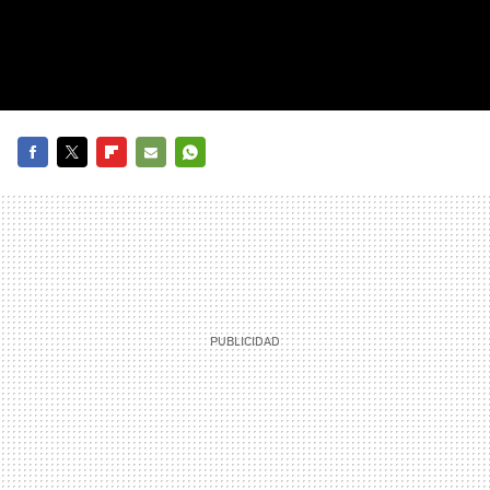
FACEBOOK
TWITTER
FLIPBOARD
E-
WHATSAPP
MAIL