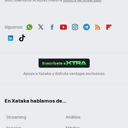
Síguenos
Wh
Twit
Fac
You
Inst
Tele
RSS
Flip
ats
ter
ebo
tub
agr
gra
boa
Link
Tikt
App
ok
e
am
m
rd
edI
ok
Suscríbete a
n
Apoya a Xataka y disfruta ventajas exclusivas
En Xataka hablamos de...
Streaming
Análisis
Espacio
Móviles