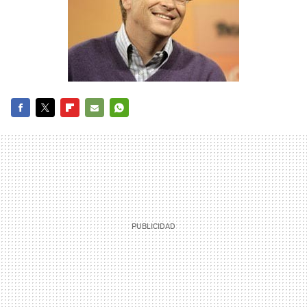
FACEBOOK
TWITTER
FLIPBOARD
E-
WHATSAPP
MAIL