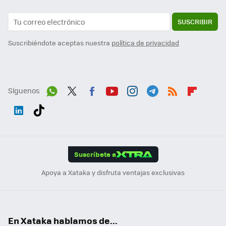
SUSCRIBIR
Suscribiéndote aceptas nuestra
política de privacidad
Síguenos
Wh
Twit
Fac
You
Inst
Tele
RSS
Flip
ats
ter
ebo
tub
agr
gra
boa
Link
Tikt
App
ok
e
am
m
rd
edI
ok
Suscríbete a
n
Apoya a Xataka y disfruta ventajas exclusivas
En Xataka hablamos de...