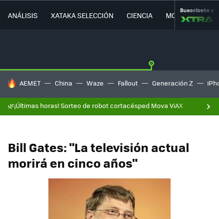
Suscríbete a
ANÁLISIS
XATAKA SELECCIÓN
CIENCIA
MOVILIDAD
HOY SE HABLA DE
AEMET
China
Waze
Fallout
Generación Z
iPh
🌿¡Últimas horas! Sorteo de robot cortacésped Mova ViAX
Bill Gates: "La televisión actual
morirá en cinco años"