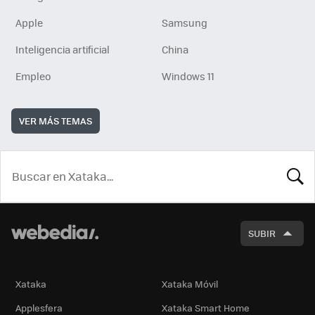
Apple
Samsung
Inteligencia artificial
China
Empleo
Windows 11
VER MÁS TEMAS
BUSCA
SUBIR
Xataka
Xataka Móvil
Applesfera
Xataka Smart Home