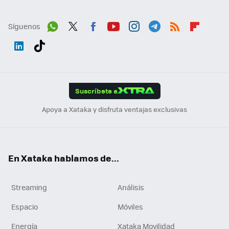
Síguenos
Wh
Twit
Fac
You
Inst
Tele
RSS
Flip
ats
ter
ebo
tub
agr
gra
boa
Link
Tikt
App
ok
e
am
m
rd
edI
ok
Suscríbete a
n
Apoya a Xataka y disfruta ventajas exclusivas
En Xataka hablamos de...
Streaming
Análisis
Espacio
Móviles
Energía
Xataka Movilidad