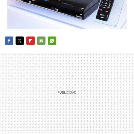
FACEBOOK
TWITTER
FLIPBOARD
E-
WHATSAPP
MAIL