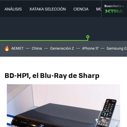
Suscríbete a
ANÁLISIS
XATAKA SELECCIÓN
CIENCIA
MOVILIDAD
HOY SE HABLA DE
AEMET
China
Generación Z
iPhone 17
Samsung G
BD-HP1, el Blu-Ray de Sharp