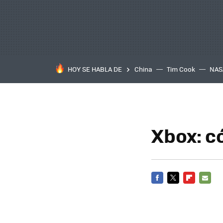
HOY SE HABLA DE
China
Tim Cook
NAS
Xbox: c
FACEBOOK
TWITTER
FLIPBOARD
E-
MAIL