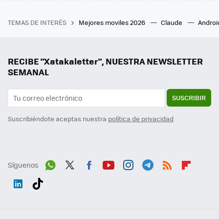
TEMAS DE INTERÉS
Mejores moviles 2026
Claude
Androi
RECIBE "Xatakaletter", NUESTRA NEWSLETTER
SEMANAL
SUSCRIBIR
Suscribiéndote aceptas nuestra
política de privacidad
Síguenos
Wh
Twit
Fac
You
Inst
Tele
RSS
Flip
ats
ter
ebo
tub
agr
gra
boa
Link
Tikt
App
ok
e
am
m
rd
edI
ok