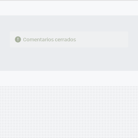
FACEBOOK
TWITTER
FLIPBOARD
E-
WHATSAPP
MAIL
Comentarios cerrados