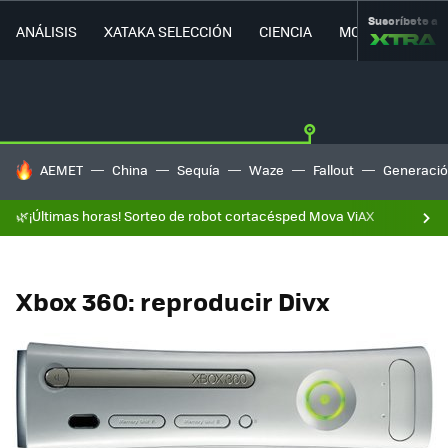
Suscríbete a
ANÁLISIS
XATAKA SELECCIÓN
CIENCIA
MOVILIDAD
HOY SE HABLA DE
AEMET
China
Sequía
Waze
Fallout
Generació
🌿¡Últimas horas! Sorteo de robot cortacésped Mova ViAX
Xbox 360: reproducir Divx