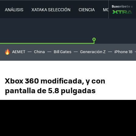
Suscríbete a
ANÁLISIS
XATAKA SELECCIÓN
CIENCIA
MOVILIDAD
HOY SE HABLA DE
AEMET
China
Bill Gates
Generación Z
iPhone 18
Xbox 360 modificada, y con
pantalla de 5.8 pulgadas