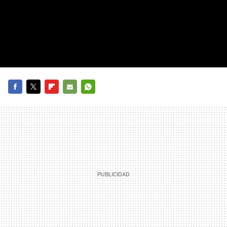
FACEBOOK
TWITTER
FLIPBOARD
E-
WHATSAPP
MAIL