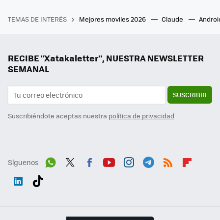
TEMAS DE INTERÉS
Mejores moviles 2026
Claude
Androi
RECIBE "Xatakaletter", NUESTRA NEWSLETTER
SEMANAL
SUSCRIBIR
Suscribiéndote aceptas nuestra
política de privacidad
Síguenos
Wh
Twit
Fac
You
Inst
Tele
RSS
Flip
ats
ter
ebo
tub
agr
gra
boa
Link
Tikt
App
ok
e
am
m
rd
edI
ok