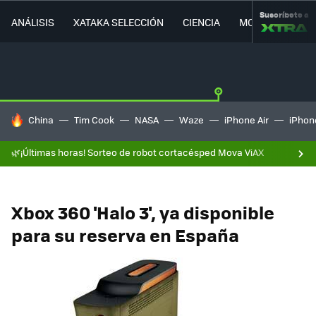
Suscríbete a
ANÁLISIS
XATAKA SELECCIÓN
CIENCIA
MOVILIDAD
HOY SE HABLA DE
China
Tim Cook
NASA
Waze
iPhone Air
iPhone
🌿¡Últimas horas! Sorteo de robot cortacésped Mova ViAX
Xbox 360 'Halo 3', ya disponible
para su reserva en España