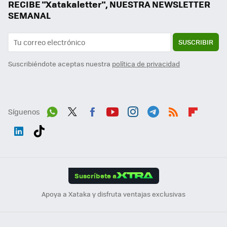
RECIBE "Xatakaletter", NUESTRA NEWSLETTER
SEMANAL
SUSCRIBIR
Suscribiéndote aceptas nuestra
política de privacidad
Síguenos
Wh
Twit
Fac
You
Inst
Tele
RSS
Flip
ats
ter
ebo
tub
agr
gra
boa
Link
Tikt
App
ok
e
am
m
rd
edI
ok
Suscríbete a
n
Apoya a Xataka y disfruta ventajas exclusivas