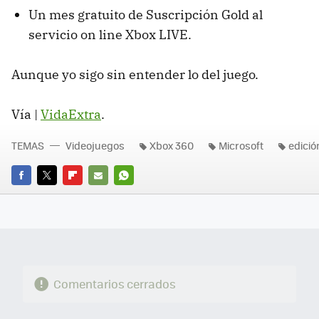
Un mes gratuito de Suscripción Gold al
servicio on line Xbox LIVE.
Aunque yo sigo sin entender lo del juego.
Vía |
VidaExtra
.
TEMAS
Videojuegos
Xbox 360
Microsoft
edició
FACEBOOK
TWITTER
FLIPBOARD
E-
WHATSAPP
MAIL
Comentarios cerrados