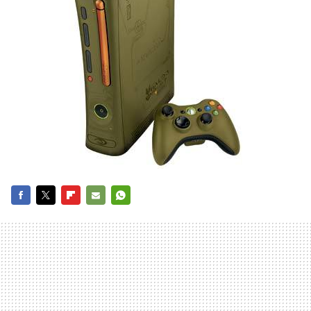
FACEBOOK
TWITTER
FLIPBOARD
E-
WHATSAPP
MAIL