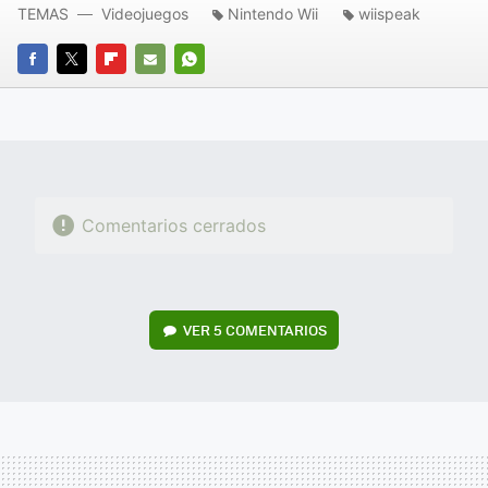
TEMAS
Videojuegos
Nintendo Wii
wiispeak
FACEBOOK
TWITTER
FLIPBOARD
E-
WHATSAPP
MAIL
Comentarios cerrados
VER
5 COMENTARIOS