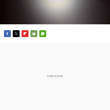
FACEBOOK
TWITTER
FLIPBOARD
E-
WHATSAPP
MAIL