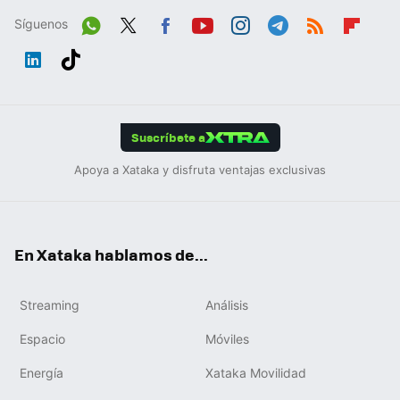
Síguenos
Wh
Twit
Fac
You
Inst
Tele
RSS
Flip
ats
ter
ebo
tub
agr
gra
boa
Link
Tikt
App
ok
e
am
m
rd
edIn
ok
Suscríbete a
Apoya a Xataka y disfruta ventajas exclusivas
En Xataka hablamos de...
Streaming
Análisis
Espacio
Móviles
Energía
Xataka Movilidad