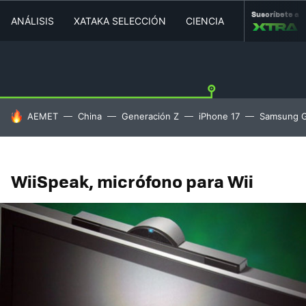
Suscríbete a
ANÁLISIS
XATAKA SELECCIÓN
CIENCIA
MOVILIDAD
HOY SE HABLA DE
AEMET
China
Generación Z
iPhone 17
Samsung G
WiiSpeak, micrófono para Wii