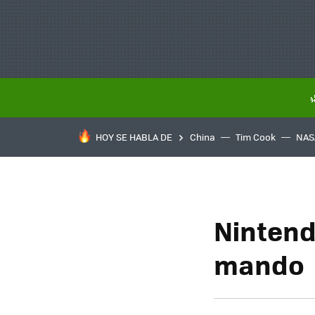
HOY SE HABLA DE
China
Tim Cook
NAS
Nintendo
mando