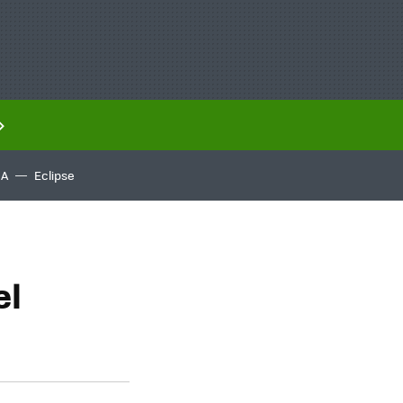
IA
Eclipse
el