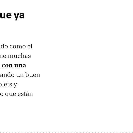
que ya
do como el
iene muchas
n con una
lando un buen
lets y
ro que están