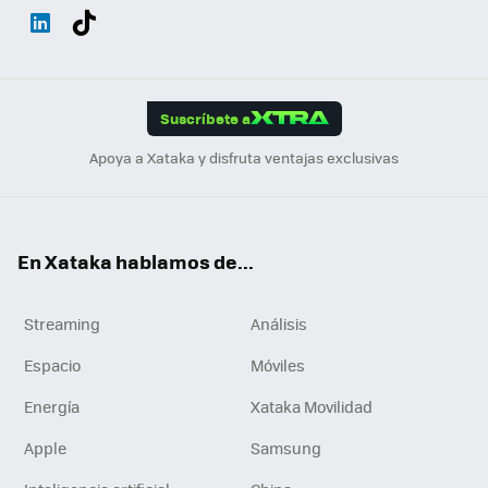
Wh
Twit
Fac
You
Inst
Tele
RSS
Flip
ats
ter
ebo
tub
agr
gra
boa
Link
Tikt
App
ok
e
am
m
rd
edI
ok
Suscríbete a
n
Apoya a Xataka y disfruta ventajas exclusivas
En Xataka hablamos de...
Streaming
Análisis
Espacio
Móviles
Energía
Xataka Movilidad
Apple
Samsung