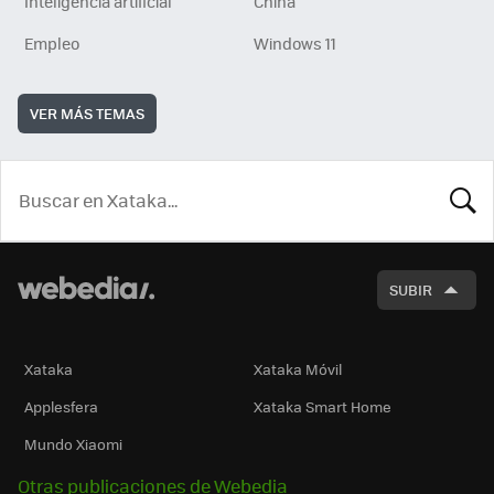
Inteligencia artificial
China
Empleo
Windows 11
VER MÁS TEMAS
BUSCA
SUBIR
Xataka
Xataka Móvil
Applesfera
Xataka Smart Home
Mundo Xiaomi
Otras publicaciones de Webedia