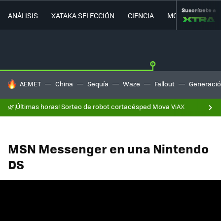
Suscríbete a
ANÁLISIS
XATAKA SELECCIÓN
CIENCIA
MOVILIDAD
HOY SE HABLA DE
AEMET
China
Sequía
Waze
Fallout
Generació
🌿¡Últimas horas! Sorteo de robot cortacésped Mova ViAX
MSN Messenger en una Nintendo
DS