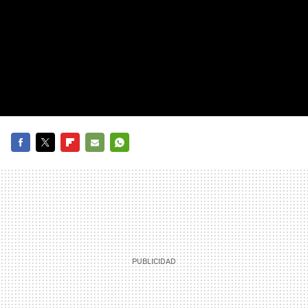
FACEBOOK
TWITTER
FLIPBOARD
E-
WHATSAPP
MAIL