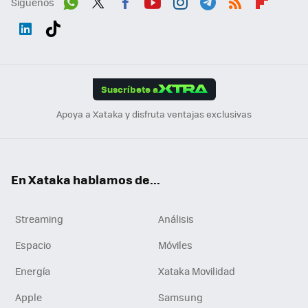
Síguenos
Wh
Twit
Fac
You
Inst
Tele
RSS
Flip
ats
ter
ebo
tub
agr
gra
boa
Link
Tikt
App
ok
e
am
m
rd
edI
ok
Suscríbete a
n
Apoya a Xataka y disfruta ventajas exclusivas
En Xataka hablamos de...
Streaming
Análisis
Espacio
Móviles
Energía
Xataka Movilidad
Apple
Samsung