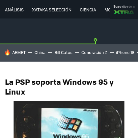
Suscríbete a
ANÁLISIS
XATAKA SELECCIÓN
CIENCIA
MOVILIDAD
HOY SE HABLA DE
AEMET
China
Bill Gates
Generación Z
iPhone 18
La PSP soporta Windows 95 y
Linux