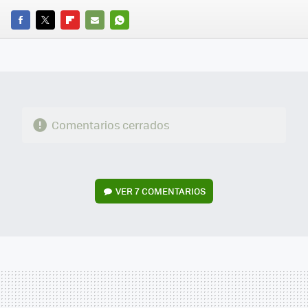
FACEBOOK
TWITTER
FLIPBOARD
E-
WHATSAPP
MAIL
Comentarios cerrados
VER
7 COMENTARIOS