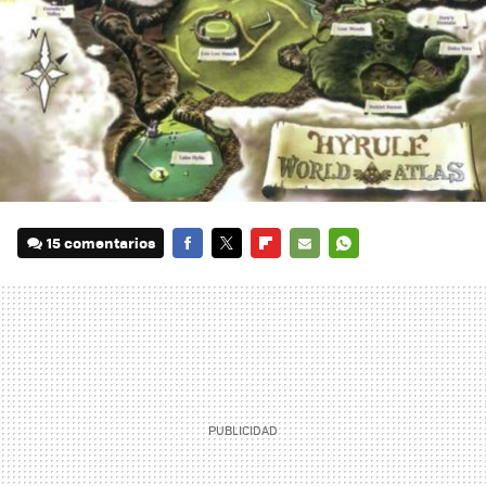
15 comentarios
FACEBOOK
TWITTER
FLIPBOARD
E-
WHATSAPP
MAIL