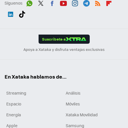
Síguenos
Wh
Twit
Fac
You
Inst
Tele
RSS
Flip
ats
ter
ebo
tub
agr
gra
boa
Link
Tikt
App
ok
e
am
m
rd
edI
ok
Suscríbete a
n
Apoya a Xataka y disfruta ventajas exclusivas
En Xataka hablamos de...
Streaming
Análisis
Espacio
Móviles
Energía
Xataka Movilidad
Apple
Samsung