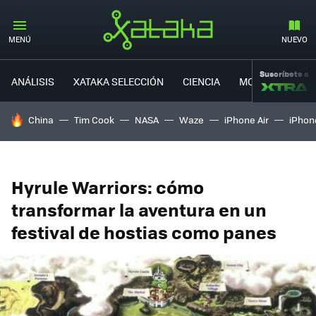
MENÚ
NUEVO
Suscríbete a
ANÁLISIS
XATAKA SELECCIÓN
CIENCIA
MOVILIDAD
HOY SE HABLA DE
China
Tim Cook
NASA
Waze
iPhone Air
iPhone
Hyrule Warriors: cómo
transformar la aventura en un
festival de hostias como panes