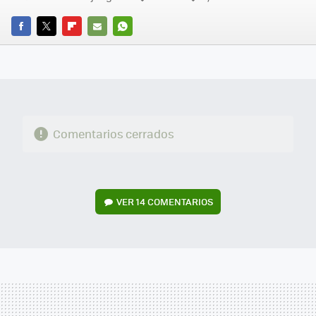
FACEBOOK
TWITTER
FLIPBOARD
E-
WHATSAPP
MAIL
Comentarios cerrados
VER
14 COMENTARIOS