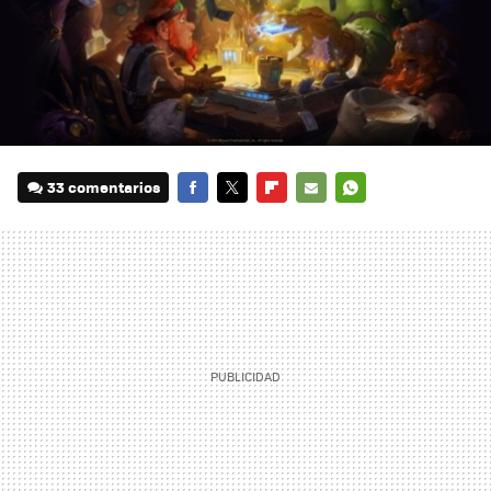
33 comentarios
FACEBOOK
TWITTER
FLIPBOARD
E-
WHATSAPP
MAIL