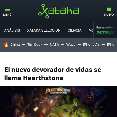
MENÚ
NUEVO
Suscríbete a
ANÁLISIS
XATAKA SELECCIÓN
CIENCIA
MOVILIDAD
HOY SE HABLA DE
China
Tim Cook
NASA
Waze
iPhone Air
iPhone
El nuevo devorador de vidas se
llama Hearthstone