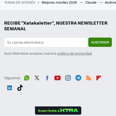
TEMAS DE INTERÉS
Mejores moviles 2026
Claude
Androi
RECIBE "Xatakaletter", NUESTRA NEWSLETTER
SEMANAL
SUSCRIBIR
Suscribiéndote aceptas nuestra
política de privacidad
Síguenos
Wh
Twit
Fac
You
Inst
Tele
RSS
Flip
ats
ter
ebo
tub
agr
gra
boa
Link
Tikt
App
ok
e
am
m
rd
edI
ok
Suscríbete a
n