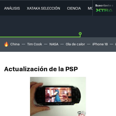
Suscríbete a
ANÁLISIS
XATAKA SELECCIÓN
CIENCIA
MOVILIDAD
HOY SE HABLA DE
China
Tim Cook
NASA
Ola de calor
iPhone 18
Actualización de la PSP