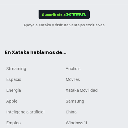
App
ok
e
am
m
rd
edI
ok
Suscríbete a
n
Apoya a Xataka y disfruta ventajas exclusivas
En Xataka hablamos de...
Streaming
Análisis
Espacio
Móviles
Energía
Xataka Movilidad
Apple
Samsung
Inteligencia artificial
China
Empleo
Windows 11