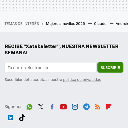
TEMAS DE INTERÉS
Mejores moviles 2026
Claude
Androi
RECIBE "Xatakaletter", NUESTRA NEWSLETTER
SEMANAL
SUSCRIBIR
Suscribiéndote aceptas nuestra
política de privacidad
Síguenos
Wh
Twit
Fac
You
Inst
Tele
RSS
Flip
ats
ter
ebo
tub
agr
gra
boa
Link
Tikt