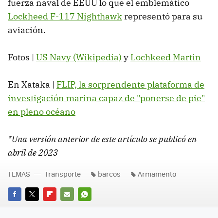
fuerza naval de EEUU lo que el emblemático
Lockheed F-117 Nighthawk
representó para su
aviación.
Fotos |
US Navy (Wikipedia)
y
Lochkeed Martin
En Xataka |
FLIP, la sorprendente plataforma de
investigación marina capaz de "ponerse de pie"
en pleno océano
*Una versión anterior de este artículo se publicó en
abril de 2023
TEMAS
Transporte
barcos
Armamento
FACEBOOK
TWITTER
FLIPBOARD
E-
WHATSAPP