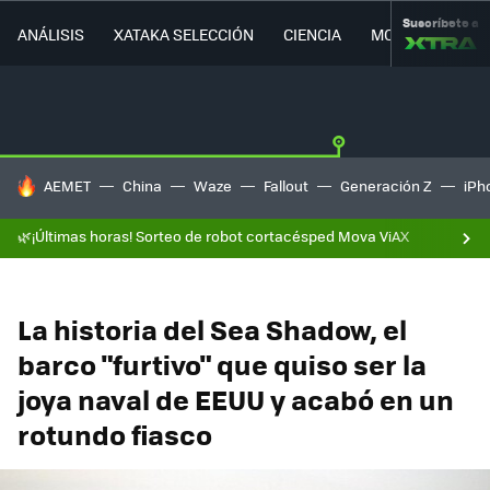
Suscríbete a
ANÁLISIS
XATAKA SELECCIÓN
CIENCIA
MOVILIDAD
HOY SE HABLA DE
AEMET
China
Waze
Fallout
Generación Z
iPh
🌿¡Últimas horas! Sorteo de robot cortacésped Mova ViAX
La historia del Sea Shadow, el
barco "furtivo" que quiso ser la
joya naval de EEUU y acabó en un
rotundo fiasco