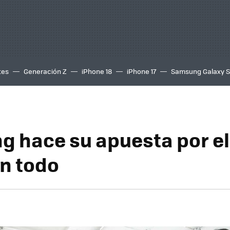
tes
Generación Z
iPhone 18
iPhone 17
Samsung Galaxy 
 hace su apuesta por el 
an todo