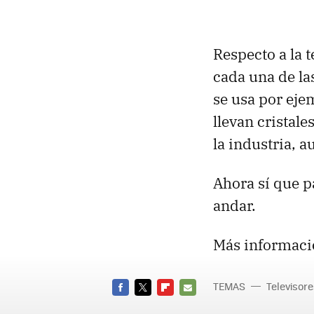
Respecto a la 
cada una de las
se usa por eje
llevan cristal
la industria, 
Ahora sí que p
andar.
Más informaci
TEMAS
Televisor
FACEBOOK
TWITTER
FLIPBOARD
E-