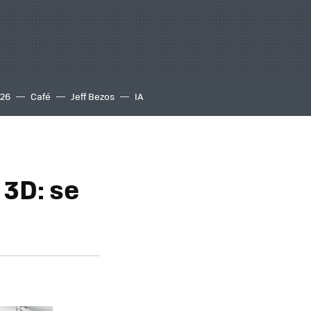
S26
Café
Jeff Bezos
IA
3D: se