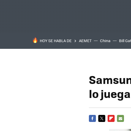
HOY SE HABLA DE
AEMET
China
Bill Ga
Samsung
lo jueg
FACEBOOK
TWITTER
FLIPBOARD
E-