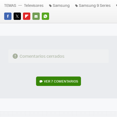
TEMAS
Televisores
Samsung
Samsung 9 Series
FACEBOOK
TWITTER
FLIPBOARD
E-
WHATSAPP
MAIL
Comentarios cerrados
VER
7 COMENTARIOS