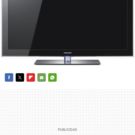
FACEBOOK
TWITTER
FLIPBOARD
E-
WHATSAPP
MAIL