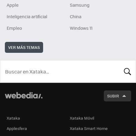
Apple
Samsung
Inteligencia artificial
China
Empleo
Windows 11
VER MÁS TEMAS
BUSCA
SUBIR
Xataka
Xataka Móvil
Applesfera
Xataka Smart Home