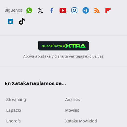
Síguenos
Wh
Twit
Fac
You
Inst
Tele
RSS
Flip
ats
ter
ebo
tub
agr
gra
boa
Link
Tikt
App
ok
e
am
m
rd
edI
ok
Suscríbete a
n
Apoya a Xataka y disfruta ventajas exclusivas
En Xataka hablamos de...
Streaming
Análisis
Espacio
Móviles
Energía
Xataka Movilidad