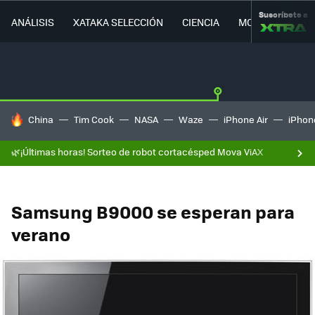
Suscríbete a
ANÁLISIS
XATAKA SELECCIÓN
CIENCIA
MOVILIDAD
HOY SE HABLA DE
China
Tim Cook
NASA
Waze
iPhone Air
iPhone
🌿¡Últimas horas! Sorteo de robot cortacésped Mova ViAX
Samsung B9000 se esperan para
verano