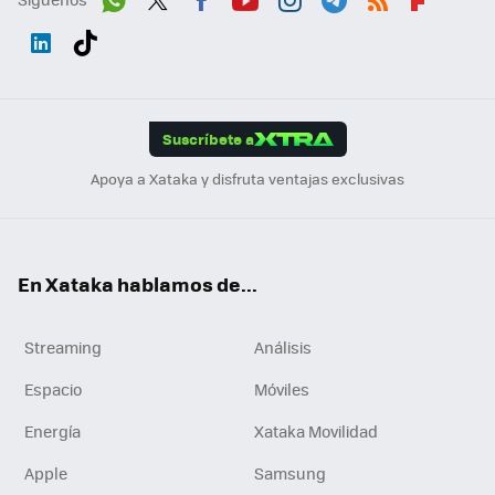
Wh
Twit
Fac
You
Inst
Tele
RSS
Flip
ats
ter
ebo
tub
agr
gra
boa
Link
Tikt
App
ok
e
am
m
rd
edI
ok
Suscríbete a
n
Apoya a Xataka y disfruta ventajas exclusivas
En Xataka hablamos de...
Streaming
Análisis
Espacio
Móviles
Energía
Xataka Movilidad
Apple
Samsung