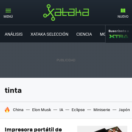
MENÚ
NUEVO
Suscríbete a
ANÁLISIS
XATAKA SELECCIÓN
CIENCIA
MOVILIDAD
tinta
HOY SE HABLA DE
China
Elon Musk
IA
Eclipse
Miniserie
Japón
Impresora portátil de