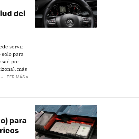
lud del
ede servir
 solo para
nsad por
izona), más
..
LEER MÁS »
ro) para
tricos