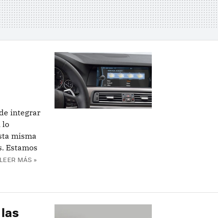
de integrar
 lo
esta misma
as. Estamos
LEER MÁS »
 las