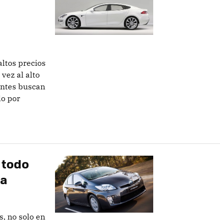
altos precios
 vez al alto
cantes buscan
lo por
 todo
da
, no solo en