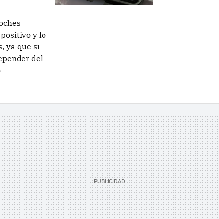
coches
positivo y lo
s, ya que si
epender del
»