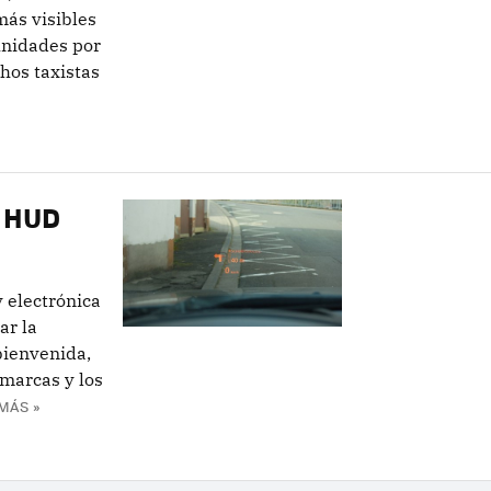
más visibles
 unidades por
hos taxistas
: HUD
y electrónica
ar la
bienvenida,
marcas y los
MÁS »