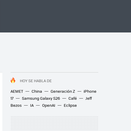
HOY SE HABLA DE
AEMET
China
Generación Z
iPhone
17
Samsung Galaxy S26
Café
Jeff
Bezos
IA
OpenAI
Eclipse