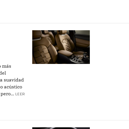
o más
del
la suavidad
to acústico
pero...
LEER