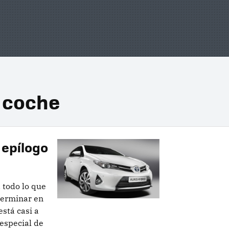
l coche
 epílogo
 todo lo que
terminar en
stá casi a
 especial de