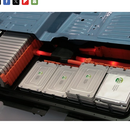
FACEBOOK
TWITTER
FLIPBOARD
E-
MAIL