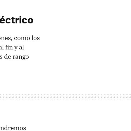
léctrico
ones, como los
 fin y al
os de rango
tendremos