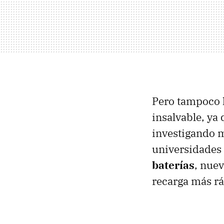
Pero tampoco h
insalvable, ya
investigando m
universidades 
baterías
, nue
recarga más rá