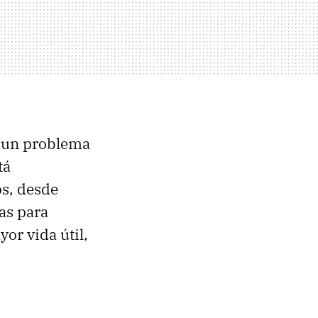
e un problema
tá
os, desde
as para
or vida útil,