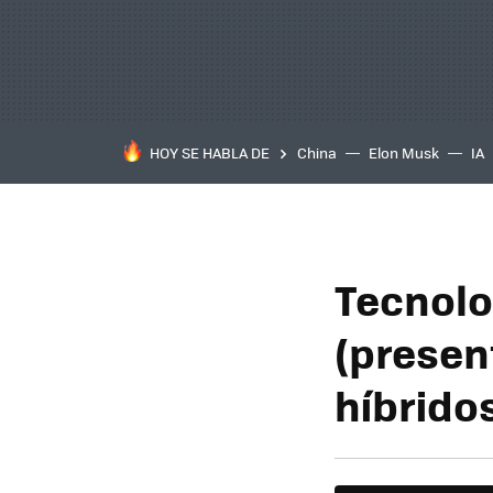
HOY SE HABLA DE
China
Elon Musk
IA
Tecnolo
(presen
híbridos