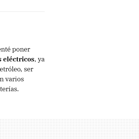
enté poner
 eléctricos
, ya
tróleo, ser
n varios
terías.