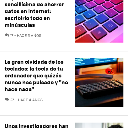
sencillísima de ahorrar
datos en internet:
escribirlo todo en
minúsculas
COMENTARIOS
17
HACE 3 AÑOS
La gran olvidada de los
teclados: la tecla de tu
ordenador que quizás
nunca has pulsado y "no
hace nada"
COMENTARIOS
23
HACE 4 AÑOS
Unos investigadores han