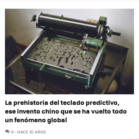
La prehistoria del teclado predictivo,
ese invento chino que se ha vuelto todo
un fenómeno global
COMENTARIOS
8
HACE 10 AÑOS