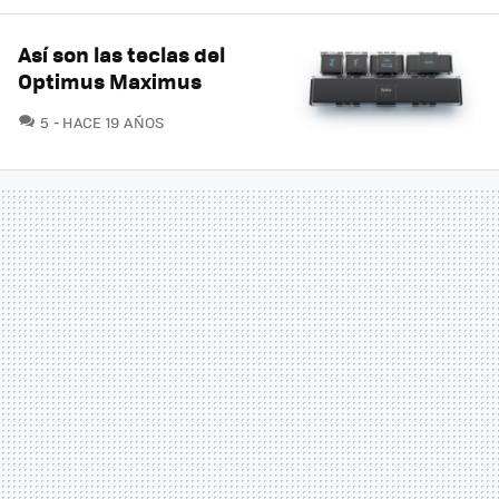
Así son las teclas del
Optimus Maximus
COMENTARIOS
5
HACE 19 AÑOS