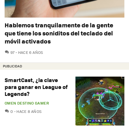
Hablemos tranquilamente de la gente
que tiene los soniditos del teclado del
móvil activados
COMENTARIOS
97
HACE 6 AÑOS
PUBLICIDAD
SmartCast, ¿la clave
para ganar en League of
Legends?
OMEN DESTINO GAMER
COMENTARIOS
0
HACE 8 AÑOS