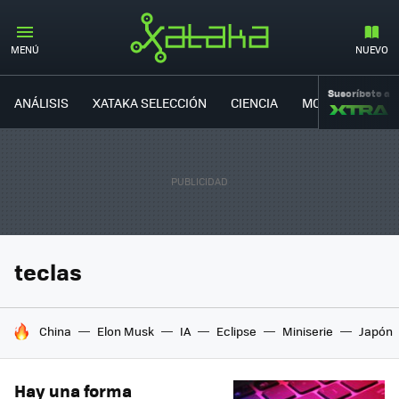
MENÚ
NUEVO
Suscríbete a
ANÁLISIS
XATAKA SELECCIÓN
CIENCIA
MOVILIDAD
teclas
HOY SE HABLA DE
China
Elon Musk
IA
Eclipse
Miniserie
Japón
Hay una forma