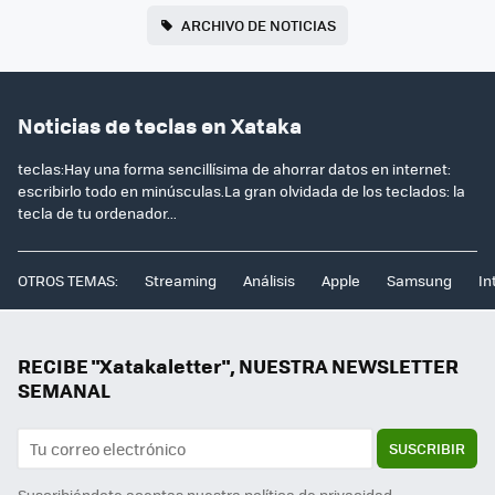
ARCHIVO DE NOTICIAS
Noticias de teclas en Xataka
teclas:Hay una forma sencillísima de ahorrar datos en internet:
escribirlo todo en minúsculas.La gran olvidada de los teclados: la
tecla de tu ordenador...
OTROS TEMAS:
Streaming
Análisis
Apple
Samsung
In
RECIBE "Xatakaletter", NUESTRA NEWSLETTER
SEMANAL
SUSCRIBIR
Suscribiéndote aceptas nuestra
política de privacidad