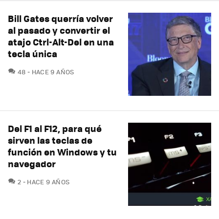
Bill Gates querría volver
al pasado y convertir el
atajo Ctrl-Alt-Del en una
tecla única
COMENTARIOS
48
HACE 9 AÑOS
Del F1 al F12, para qué
sirven las teclas de
función en Windows y tu
navegador
COMENTARIOS
2
HACE 9 AÑOS