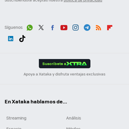
Síguenos
Wh
Twit
Fac
You
Inst
Tele
RSS
Flip
ats
ter
ebo
tub
agr
gra
boa
Link
Tikt
App
ok
e
am
m
rd
edI
ok
Suscríbete a
n
Apoya a Xataka y disfruta ventajas exclusivas
En Xataka hablamos de...
Streaming
Análisis
Espacio
Móviles