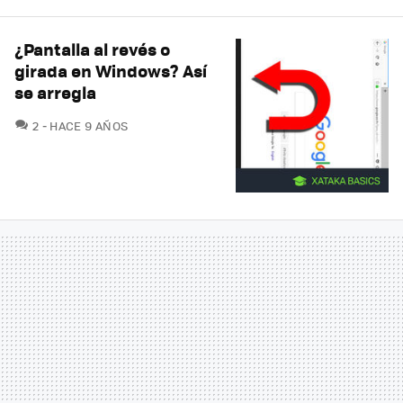
¿Pantalla al revés o
girada en Windows? Así
se arregla
COMENTARIOS
2
HACE 9 AÑOS