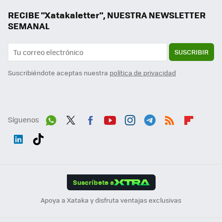
RECIBE "Xatakaletter", NUESTRA NEWSLETTER
SEMANAL
SUSCRIBIR
Suscribiéndote aceptas nuestra
política de privacidad
Síguenos
Wh
Twit
Fac
You
Inst
Tele
RSS
Flip
ats
ter
ebo
tub
agr
gra
boa
Link
Tikt
App
ok
e
am
m
rd
edI
ok
Suscríbete a
n
Apoya a Xataka y disfruta ventajas exclusivas