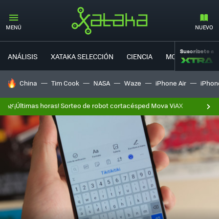
MENÚ
NUEVO
Suscríbete a
ANÁLISIS
XATAKA SELECCIÓN
CIENCIA
MOVILIDAD
HOY SE HABLA DE
China
Tim Cook
NASA
Waze
iPhone Air
iPhone
🌿¡Últimas horas! Sorteo de robot cortacésped Mova ViAX