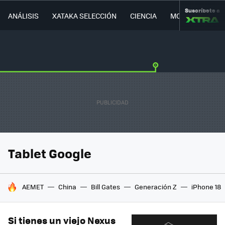
Suscríbete a
ANÁLISIS
XATAKA SELECCIÓN
CIENCIA
MOVILIDAD
Tablet Google
HOY SE HABLA DE
AEMET
China
Bill Gates
Generación Z
iPhone 18
Si tienes un viejo Nexus