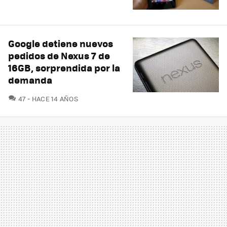
Google detiene nuevos
pedidos de Nexus 7 de
16GB, sorprendida por la
demanda
COMENTARIOS
47
HACE 14 AÑOS