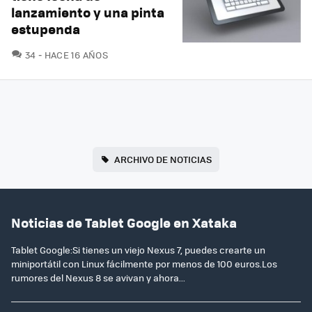
lanzamiento y una pinta
estupenda
COMENTARIOS
34
HACE 16 AÑOS
ARCHIVO DE NOTICIAS
Noticias de Tablet Google en Xataka
Tablet Google:Si tienes un viejo Nexus 7, puedes crearte un
miniportátil con Linux fácilmente por menos de 100 euros.Los
rumores del Nexus 8 se avivan y ahora...