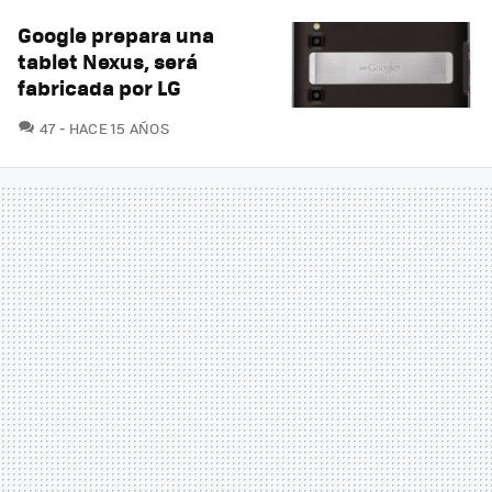
Google prepara una
tablet Nexus, será
fabricada por LG
COMENTARIOS
47
HACE 15 AÑOS