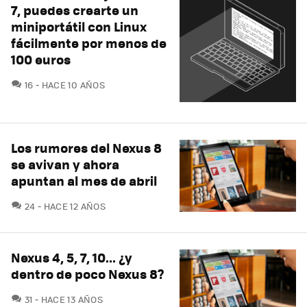
7, puedes crearte un
miniportátil con Linux
fácilmente por menos de
100 euros
COMENTARIOS
16
HACE 10 AÑOS
Los rumores del Nexus 8
se avivan y ahora
apuntan al mes de abril
COMENTARIOS
24
HACE 12 AÑOS
Nexus 4, 5, 7, 10... ¿y
dentro de poco Nexus 8?
COMENTARIOS
31
HACE 13 AÑOS