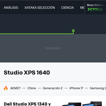
Suscríbete a
ANÁLISIS
XATAKA SELECCIÓN
CIENCIA
MOVILIDAD
Studio XPS 1640
HOY SE HABLA DE
AEMET
China
Generación Z
iPhone 17
Samsung G
Dell Studio XPS 1340 y