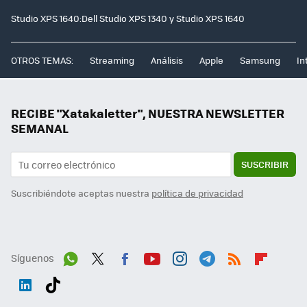
Studio XPS 1640:Dell Studio XPS 1340 y Studio XPS 1640
OTROS TEMAS:
Streaming
Análisis
Apple
Samsung
In
RECIBE "Xatakaletter", NUESTRA NEWSLETTER
SEMANAL
SUSCRIBIR
Suscribiéndote aceptas nuestra
política de privacidad
Síguenos
Wh
Twit
Fac
You
Inst
Tele
RSS
Flip
ats
ter
ebo
tub
agr
gra
boa
Link
Tikt