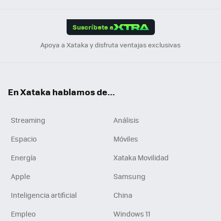
App
ok
e
am
m
rd
edI
ok
Suscríbete a
n
Apoya a Xataka y disfruta ventajas exclusivas
En Xataka hablamos de...
Streaming
Análisis
Espacio
Móviles
Energía
Xataka Movilidad
Apple
Samsung
Inteligencia artificial
China
Empleo
Windows 11