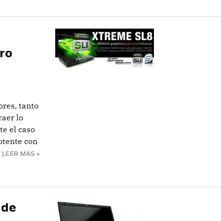
ro
ores, tanto
raer lo
te el caso
otente con
LEER MÁS »
 de