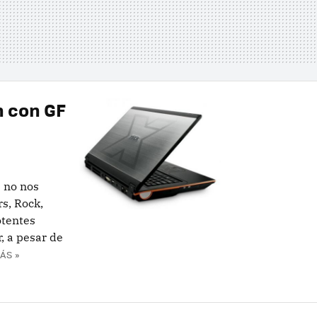
n con GF
e no nos
s, Rock,
otentes
, a pesar de
ÁS »