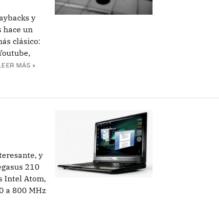
laybacks y
s hace un
ás clásico:
Youtube,
LEER MÁS »
teresante, y
Pegasus 210
s Intel Atom,
0 a 800 MHz