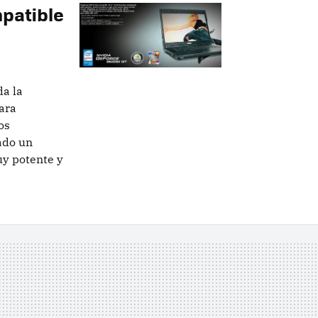
mpatible
da la
ara
os
ado un
uy potente y