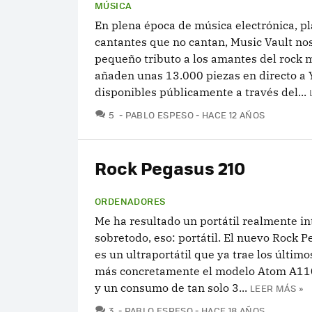
MÚSICA
En plena época de música electrónica, p
cantantes que no cantan, Music Vault no
pequeño tributo a los amantes del rock m
añaden unas 13.000 piezas en directo a 
disponibles públicamente a través del...
COMENTARIOS
5
PABLO ESPESO
HACE 12 AÑOS
Rock Pegasus 210
ORDENADORES
Me ha resultado un portátil realmente in
sobretodo, eso: portátil. El nuevo Rock 
es un ultraportátil que ya trae los último
más concretamente el modelo Atom A11
y un consumo de tan solo 3...
LEER MÁS »
COMENTARIOS
3
PABLO ESPESO
HACE 18 AÑOS