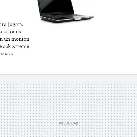
ra jugar?.
ara todos
en un montón
l Rock Xtreme
 MÁS »