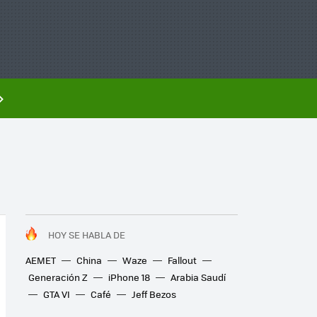
HOY SE HABLA DE
AEMET
China
Waze
Fallout
Generación Z
iPhone 18
Arabia Saudí
GTA VI
Café
Jeff Bezos