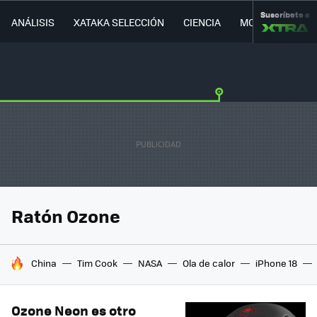
Suscríbete a
ANÁLISIS
XATAKA SELECCIÓN
CIENCIA
MOVILIDAD
Ratón Ozone
HOY SE HABLA DE
China
Tim Cook
NASA
Ola de calor
iPhone 18
Ozone Neon es otro