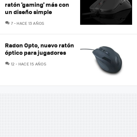
ratón 'gaming' más con
un diseño simple
COMENTARIOS
7
HACE 13 AÑOS
Radon Opto, nuevo ratón
óptico para jugadores
COMENTARIOS
12
HACE 15 AÑOS