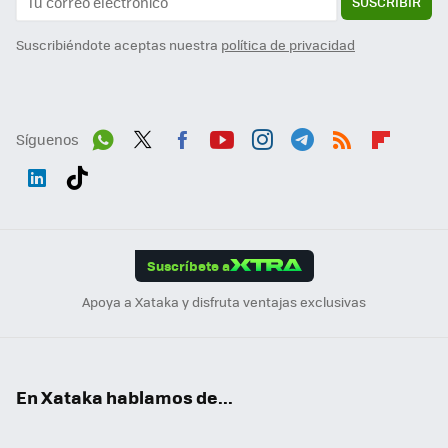
SUSCRIBIR
Suscribiéndote aceptas nuestra
política de privacidad
Síguenos
Wh
Twit
Fac
You
Inst
Tele
RSS
Flip
ats
ter
ebo
tub
agr
gra
boa
Link
Tikt
App
ok
e
am
m
rd
edI
ok
Suscríbete a
n
Apoya a Xataka y disfruta ventajas exclusivas
En Xataka hablamos de...