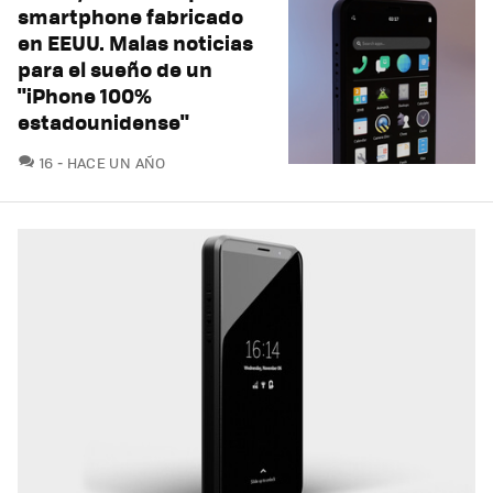
smartphone fabricado
en EEUU. Malas noticias
para el sueño de un
"iPhone 100%
estadounidense"
COMENTARIOS
16
HACE UN AÑO