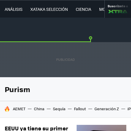
Suscríbete a
ANÁLISIS
XATAKA SELECCIÓN
CIENCIA
MOVILIDAD
Purism
HOY SE HABLA DE
AEMET
China
Sequía
Fallout
Generación Z
i
EEUU ya tiene su primer