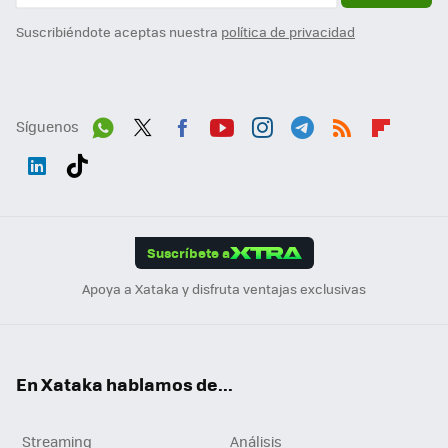
Suscribiéndote aceptas nuestra
política de privacidad
Síguenos
Wh
Twit
Fac
You
Inst
Tele
RSS
Flip
ats
ter
ebo
tub
agr
gra
boa
Link
Tikt
App
ok
e
am
m
rd
edI
ok
Suscríbete a
n
Apoya a Xataka y disfruta ventajas exclusivas
En Xataka hablamos de...
Streaming
Análisis