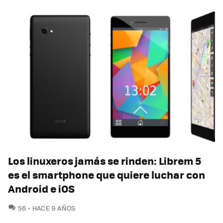
Los linuxeros jamás se rinden: Librem 5
es el smartphone que quiere luchar con
Android e iOS
COMENTARIOS
56
HACE 9 AÑOS