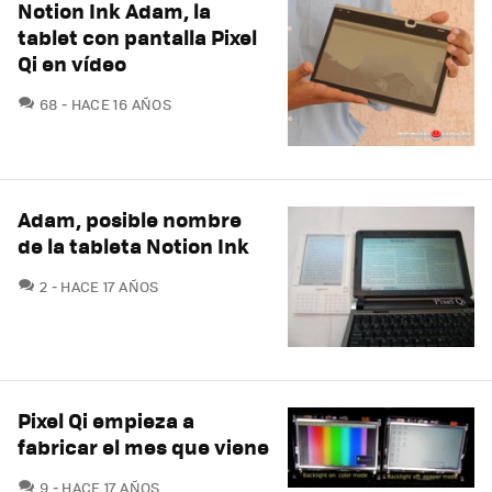
Notion Ink Adam, la
tablet con pantalla Pixel
Qi en vídeo
COMENTARIOS
68
HACE 16 AÑOS
Adam, posible nombre
de la tableta Notion Ink
COMENTARIOS
2
HACE 17 AÑOS
Pixel Qi empieza a
fabricar el mes que viene
COMENTARIOS
9
HACE 17 AÑOS