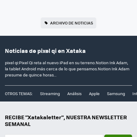
ARCHIVO DE NOTICIAS
Noticias de pixel qi en Xataka
pixel qi:Pixel Qi reta al nuevo iPad en su terreno.Notion Ink Adam,
la tablet Android más cerca de lo que pensamos.Notion Ink Adam
presume de quince horas...
OTROS TEMAS:
Streaming
Análisis
Apple
Samsung
In
RECIBE "Xatakaletter", NUESTRA NEWSLETTER
SEMANAL