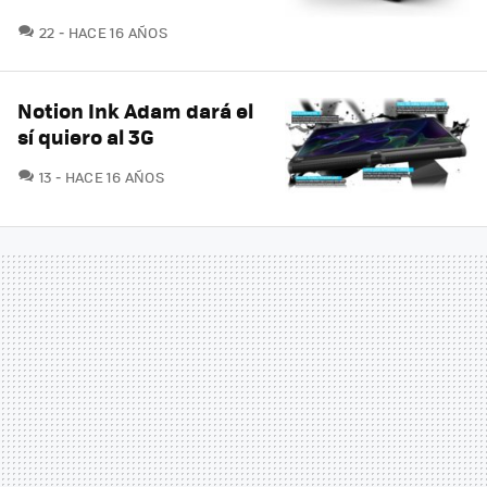
COMENTARIOS
22
HACE 16 AÑOS
Notion Ink Adam dará el
sí quiero al 3G
COMENTARIOS
13
HACE 16 AÑOS