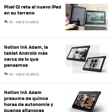
Pixel Qi reta al nuevo iPad
en su terreno
COMENTARIOS
35
HACE 14 AÑOS
Notion Ink Adam, la
tablet Android más
cerca de lo que
pensamos
COMENTARIOS
45
HACE 16 AÑOS
Notion Ink Adam
presume de quince
horas de autonomía y
buenos altavoces