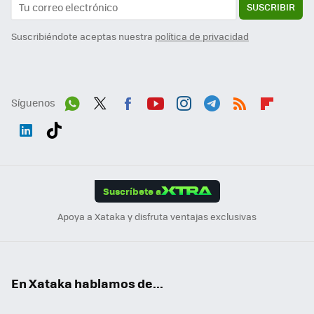
SUSCRIBIR
Suscribiéndote aceptas nuestra
política de privacidad
Síguenos
Wh
Twit
Fac
You
Inst
Tele
RSS
Flip
ats
ter
ebo
tub
agr
gra
boa
Link
Tikt
App
ok
e
am
m
rd
edI
ok
Suscríbete a
n
Apoya a Xataka y disfruta ventajas exclusivas
En Xataka hablamos de...