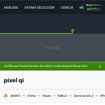
Suscríbete a
ANÁLISIS
XATAKA SELECCIÓN
CIENCIA
MOVILIDAD
🌿¡Últimas horas! Sorteo de robot cortacésped Mova ViAX
pixel qi
HOY SE HABLA DE
AEMET
China
Waze
Fallout
Generación Z
iPh