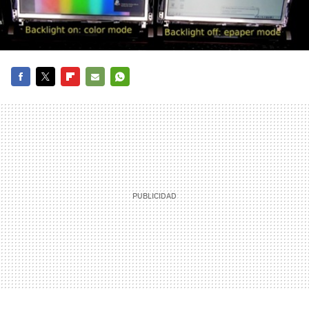
FACEBOOK
TWITTER
FLIPBOARD
E-
WHATSAPP
MAIL