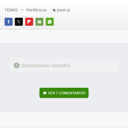
TEMAS
Periféricos
pixel qi
FACEBOOK
TWITTER
FLIPBOARD
E-
WHATSAPP
MAIL
Comentarios cerrados
VER
7 COMENTARIOS