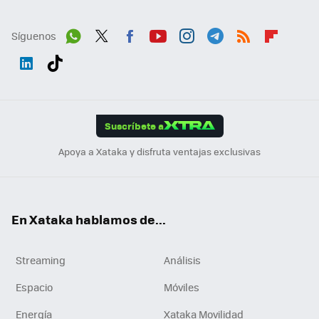
Síguenos
Wh
Twit
Fac
You
Inst
Tele
RSS
Flip
ats
ter
ebo
tub
agr
gra
boa
Link
Tikt
App
ok
e
am
m
rd
edI
ok
Suscríbete a
n
Apoya a Xataka y disfruta ventajas exclusivas
En Xataka hablamos de...
Streaming
Análisis
Espacio
Móviles
Energía
Xataka Movilidad