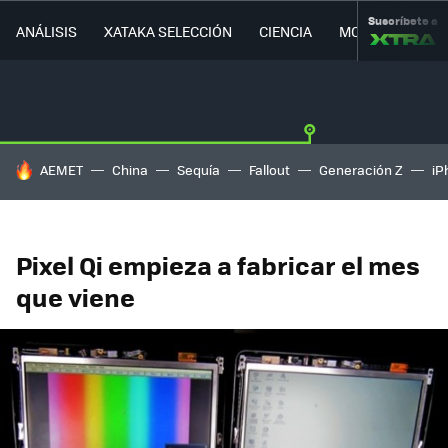
Suscríbete a
ANÁLISIS
XATAKA SELECCIÓN
CIENCIA
MOVILIDAD
HOY SE HABLA DE
AEMET
China
Sequía
Fallout
Generación Z
iP
Pixel Qi empieza a fabricar el mes
que viene