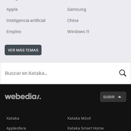
Apple
Samsung
Inteligencia artificial
China
Empleo
Windows 11
VER MÁS TEMAS
BUSCA
SUBIR
Xataka
Xataka Móvil
Applesfera
Xataka Smart Home