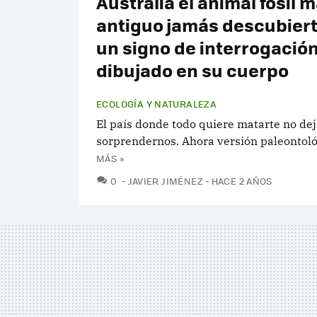
Australia el animal fósil 
antiguo jamás descubiert
un signo de interrogació
dibujado en su cuerpo
ECOLOGÍA Y NATURALEZA
El país donde todo quiere matarte no dej
sorprendernos. Ahora versión paleontoló
MÁS »
COMENTARIOS
0
JAVIER JIMÉNEZ
HACE 2 AÑOS