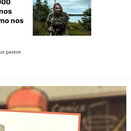
000
 nos
mo nos
ue parece