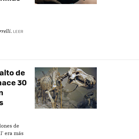
relli
.
LEER
 alto de
hace 30
n
s
lones de
l' era más