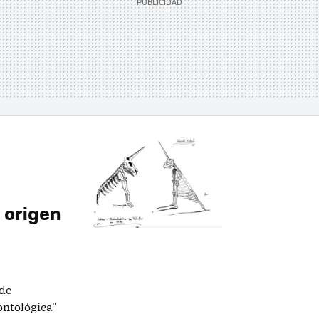
u origen
 de
ntológica"