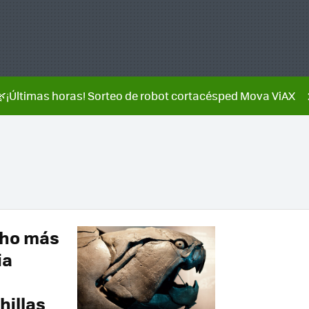
🌿¡Últimas horas! Sorteo de robot cortacésped Mova ViAX
cho más
ia
hillas