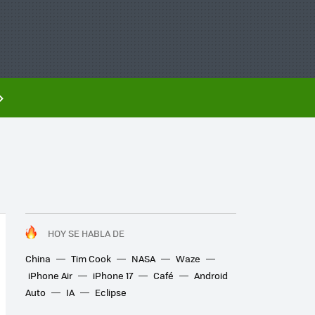
HOY SE HABLA DE
China
Tim Cook
NASA
Waze
iPhone Air
iPhone 17
Café
Android
Auto
IA
Eclipse