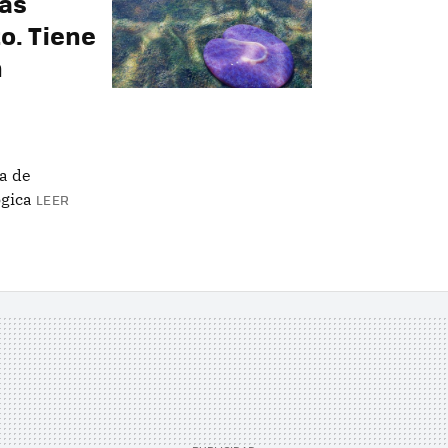
más
o. Tiene
n
a de
gica
LEER