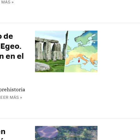
 MÁS »
o de
 Egeo.
n en el
prehistoria
LEER MÁS »
en