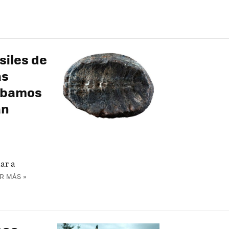
siles de
ás
vábamos
an
ar a
R MÁS »