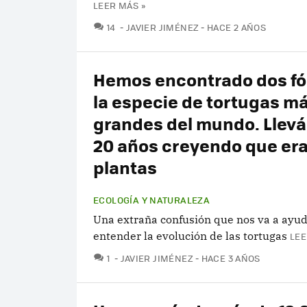
LEER MÁS »
COMENTARIOS
14
JAVIER JIMÉNEZ
HACE 2 AÑOS
Hemos encontrado dos fó
la especie de tortugas m
grandes del mundo. Lle
20 años creyendo que er
plantas
ECOLOGÍA Y NATURALEZA
Una extraña confusión que nos va a ayud
entender la evolución de las tortugas
LEE
COMENTARIOS
1
JAVIER JIMÉNEZ
HACE 3 AÑOS