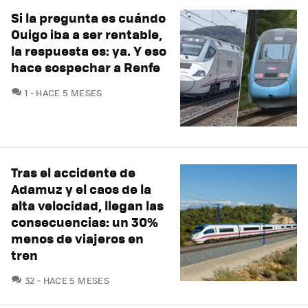
Si la pregunta es cuándo
Ouigo iba a ser rentable,
la respuesta es: ya. Y eso
hace sospechar a Renfe
COMENTARIOS
1
HACE 5 MESES
Tras el accidente de
Adamuz y el caos de la
alta velocidad, llegan las
consecuencias: un 30%
menos de viajeros en
tren
COMENTARIOS
32
HACE 5 MESES