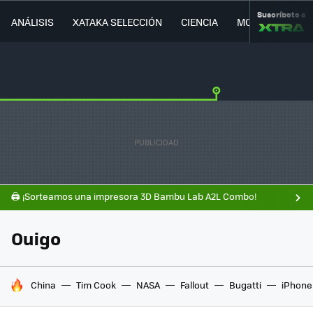
Suscríbete a
ANÁLISIS
XATAKA SELECCIÓN
CIENCIA
MOVILIDAD
🖨️ ¡Sorteamos una impresora 3D Bambu Lab A2L Combo!
Ouigo
HOY SE HABLA DE
China
Tim Cook
NASA
Fallout
Bugatti
iPhone 