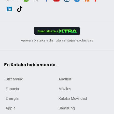
Wh
Twit
Fac
You
Inst
Tele
RSS
Flip
ats
ter
ebo
tub
agr
gra
boa
Link
Tikt
App
ok
e
am
m
rd
edI
ok
Suscríbete a
n
Apoya a Xataka y disfruta ventajas exclusivas
En Xataka hablamos de...
Streaming
Análisis
Espacio
Móviles
Energía
Xataka Movilidad
Apple
Samsung