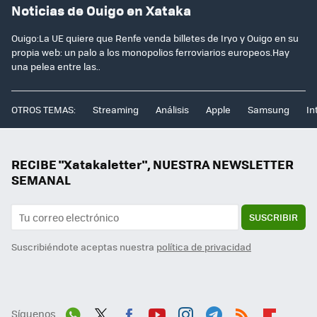
Noticias de Ouigo en Xataka
Ouigo:La UE quiere que Renfe venda billetes de Iryo y Ouigo en su
propia web: un palo a los monopolios ferroviarios europeos.Hay
una pelea entre las..
OTROS TEMAS:
Streaming
Análisis
Apple
Samsung
In
RECIBE "Xatakaletter", NUESTRA NEWSLETTER
SEMANAL
SUSCRIBIR
Suscribiéndote aceptas nuestra
política de privacidad
Síguenos