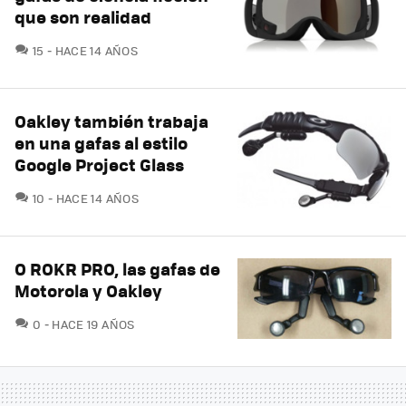
que son realidad
COMENTARIOS
15
HACE 14 AÑOS
Oakley también trabaja
en una gafas al estilo
Google Project Glass
COMENTARIOS
10
HACE 14 AÑOS
O ROKR PRO, las gafas de
Motorola y Oakley
COMENTARIOS
0
HACE 19 AÑOS