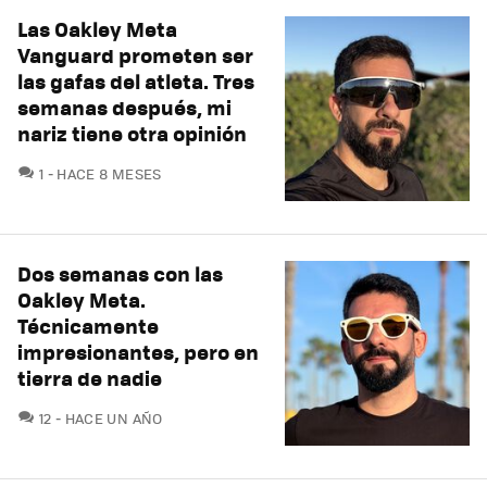
Las Oakley Meta
Vanguard prometen ser
las gafas del atleta. Tres
semanas después, mi
nariz tiene otra opinión
COMENTARIOS
1
HACE 8 MESES
Dos semanas con las
Oakley Meta.
Técnicamente
impresionantes, pero en
tierra de nadie
COMENTARIOS
12
HACE UN AÑO