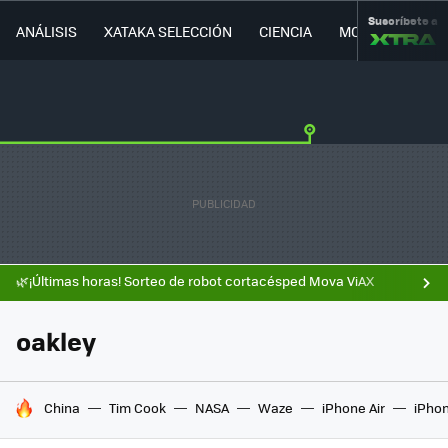
Suscríbete a
ANÁLISIS
XATAKA SELECCIÓN
CIENCIA
MOVILIDAD
🌿¡Últimas horas! Sorteo de robot cortacésped Mova ViAX
oakley
HOY SE HABLA DE
China
Tim Cook
NASA
Waze
iPhone Air
iPhon