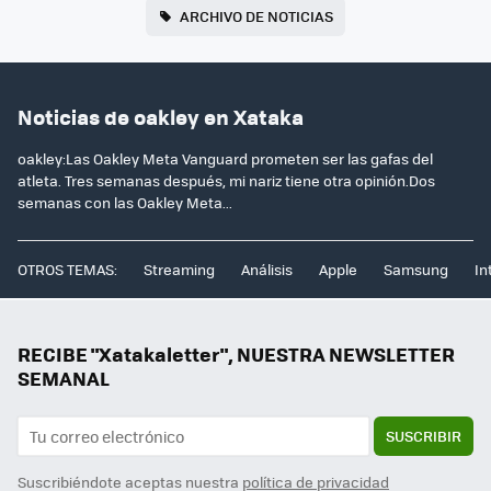
ARCHIVO DE NOTICIAS
Noticias de oakley en Xataka
oakley:Las Oakley Meta Vanguard prometen ser las gafas del
atleta. Tres semanas después, mi nariz tiene otra opinión.Dos
semanas con las Oakley Meta...
OTROS TEMAS:
Streaming
Análisis
Apple
Samsung
In
RECIBE "Xatakaletter", NUESTRA NEWSLETTER
SEMANAL
SUSCRIBIR
Suscribiéndote aceptas nuestra
política de privacidad