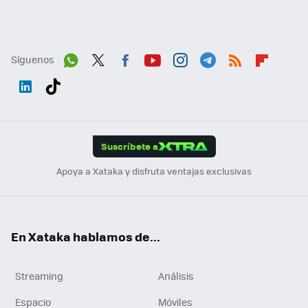
Síguenos
Wh
Twit
Fac
You
Inst
Tele
RSS
Flip
ats
ter
ebo
tub
agr
gra
boa
Link
Tikt
App
ok
e
am
m
rd
edI
ok
Suscríbete a
n
Apoya a Xataka y disfruta ventajas exclusivas
En Xataka hablamos de...
Streaming
Análisis
Espacio
Móviles